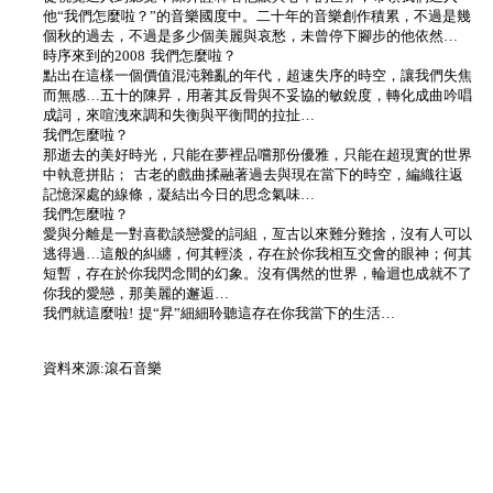
他“我們怎麼啦？”的音樂國度中。二十年的音樂創作積累，不過是幾
個秋的過去，不過是多少個美麗與哀愁，未曾停下腳步的他依然…
時序來到的2008 我們怎麼啦？
點出在這樣一個價值混沌雜亂的年代，超速失序的時空，讓我們失焦
而無感…五十的陳昇，用著其反骨與不妥協的敏銳度，轉化成曲吟唱
成詞，來喧洩來調和失衡與平衡間的拉扯…
我們怎麼啦？
那逝去的美好時光，只能在夢裡品嚐那份優雅，只能在超現實的世界
中執意拼貼； 古老的戲曲揉融著過去與現在當下的時空，編織往返
記憶深處的線條，凝結出今日的思念氣味…
我們怎麼啦？
愛與分離是一對喜歡談戀愛的詞組，亙古以來難分難捨，沒有人可以
逃得過…這般的糾纏，何其輕淡，存在於你我相互交會的眼神；何其
短暫，存在於你我閃念間的幻象。沒有偶然的世界，輪迴也成就不了
你我的愛戀，那美麗的邂逅…
我們就這麼啦! 提“昇”細細聆聽這存在你我當下的生活…
資料來源:滾石音樂