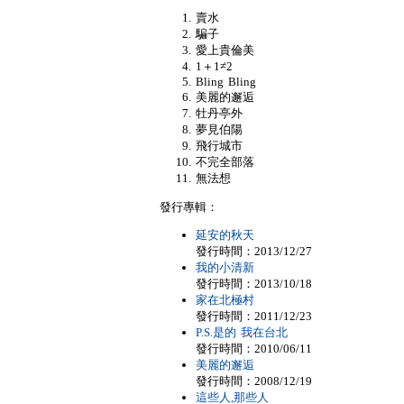
賣水
騙子
愛上貴倫美
1＋1≠2
Bling Bling
美麗的邂逅
牡丹亭外
夢見伯陽
飛行城市
不完全部落
無法想
發行專輯：
延安的秋天
發行時間：2013/12/27
我的小清新
發行時間：2013/10/18
家在北極村
發行時間：2011/12/23
P.S.是的 我在台北
發行時間：2010/06/11
美麗的邂逅
發行時間：2008/12/19
這些人,那些人