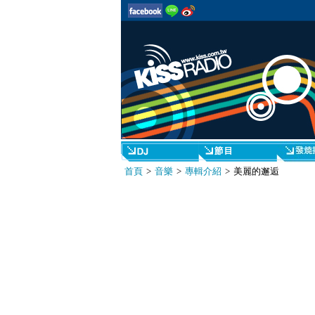
首頁
>
音樂
>
專輯介紹
> 美麗的邂逅