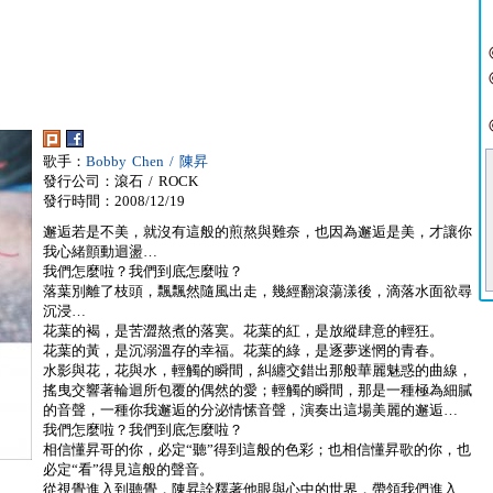
歌手：
Bobby Chen / 陳昇
發行公司：滾石 / ROCK
發行時間：2008/12/19
邂逅若是不美，就沒有這般的煎熬與難奈，也因為邂逅是美，才讓你
我心緒顫動迴盪…
我們怎麼啦？我們到底怎麼啦？
落葉別離了枝頭，飄飄然隨風出走，幾經翻滾蕩漾後，滴落水面欲尋
沉浸…
花葉的褐，是苦澀熬煮的落寞。花葉的紅，是放縱肆意的輕狂。
花葉的黃，是沉溺溫存的幸福。花葉的綠，是逐夢迷惘的青春。
水影與花，花與水，輕觸的瞬間，糾纏交錯出那般華麗魅惑的曲線，
搖曳交響著輪迴所包覆的偶然的愛；輕觸的瞬間，那是一種極為細膩
的音聲，一種你我邂逅的分泌情愫音聲，演奏出這場美麗的邂逅…
我們怎麼啦？我們到底怎麼啦？
相信懂昇哥的你，必定“聽”得到這般的色彩；也相信懂昇歌的你，也
必定“看”得見這般的聲音。
從視覺進入到聽覺，陳昇詮釋著他眼與心中的世界，帶領我們進入