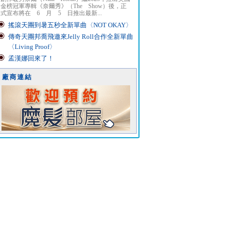
金榜冠軍專輯《奈爾秀》（The Show）後，正
式宣布將在 6 月 5 日推出最新...
搖滾天團到暑五秒全新單曲〈NOT OKAY〉
傳奇天團邦喬飛邀來Jelly Roll合作全新單曲
〈Living Proof〉
孟漢娜回來了！
廠商連結