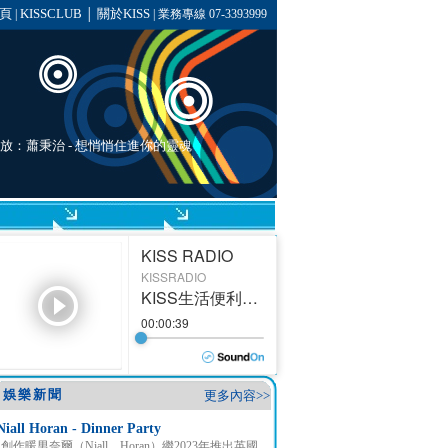
頁
KISSCLUB
關於KISS
|
│
| 業務專線 07-3393999
在播放：蕭秉治 - 想悄悄住進你的靈魂
娛樂新聞
更多內容>>
Niall Horan - Dinner Party
創作暖男奈爾（Niall Horan）繼2023年推出英國