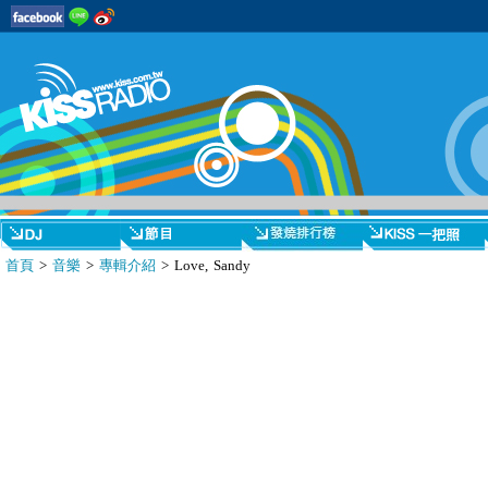
首頁
>
音樂
>
專輯介紹
> Love, Sandy