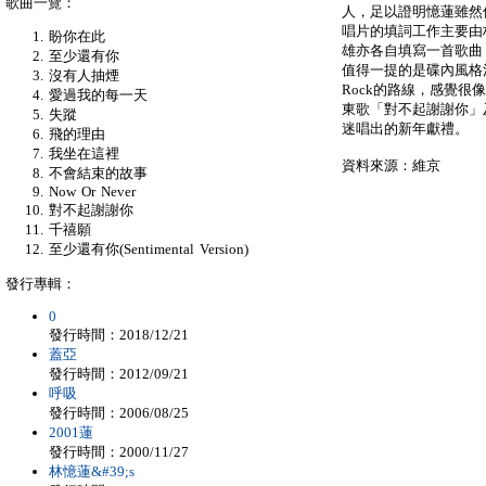
歌曲一覽：
人，足以證明憶蓮雖然
唱片的填詞工作主要由
盼你在此
雄亦各自填寫一首歌曲
至少還有你
值得一提的是碟內風格
沒有人抽煙
Rock的路線，感覺
愛過我的每一天
東歌「對不起謝謝你」
失蹤
迷唱出的新年獻禮。
飛的理由
我坐在這裡
資料來源：維京
不會結束的故事
Now Or Never
對不起謝謝你
千禧願
至少還有你(Sentimental Version)
發行專輯：
0
發行時間：2018/12/21
蓋亞
發行時間：2012/09/21
呼吸
發行時間：2006/08/25
2001蓮
發行時間：2000/11/27
林憶蓮&#39;s