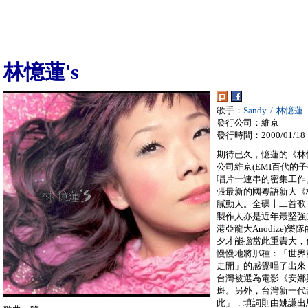
林憶蓮's
歌手：
Sandy / 林憶蓮
發行公司：維京
發行時間：2000/01/18
期待已久，憶蓮的《林憶
公司維京(EMI百代的
唱片一連串的密集工作
張最新的國粵語新大《林
膩動人。全碟十二首歌
製作人亦是近年最堅強
港亞龍大Anodize)樂
夕才能擔當此重責大，
慢慢地將那種：「世界
走開」的感覺唱了出來
台灣被選為電影《安娜
斑。另外，台灣新一代
此」，填詞則由姚謙出