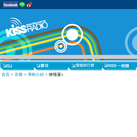
首頁
>
音樂
>
專輯介紹
> 林憶蓮's