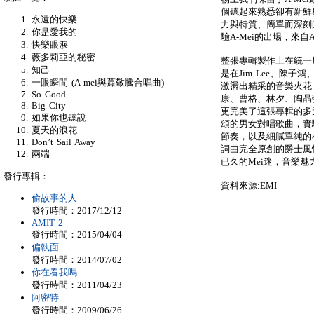
個聽起來熟悉卻有新鮮感
永遠的快樂
力與特質、簡單而深刻
你是愛我的
驗A-Mei的出場，來自A
快樂眼淚
薇多莉亞的秘密
整張專輯製作上在統一
知己
是在Jim Lee、陳子
一眼瞬間 (A-mei與蕭敬騰合唱曲)
激盪出精采的音樂火花
So Good
康、曹格、林夕、陶晶瑩
Big City
更完美了這張專輯的多
如果你也聽說
頌的男女對唱歌曲，實
夏天的浪花
節奏，以及細膩單純的
Don’t Sail Away
詞曲完全原創的爵士風情，
兩端
已久的Mei迷，音樂
發行專輯：
資料來源:EMI
偷故事的人
發行時間：2017/12/12
AMIT 2
發行時間：2015/04/04
偏執面
發行時間：2014/07/02
你在看我嗎
發行時間：2011/04/23
阿密特
發行時間：2009/06/26