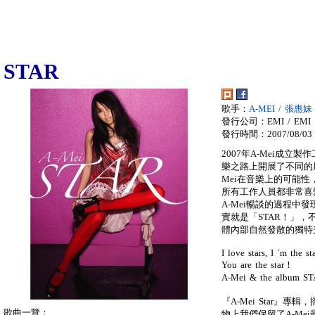
STAR
歌手：
A-MEI / 張惠妹
發行公司：EMI / EMI
發行時間：2007/08/03
2007年A-Mei成立
樂之路上開展了不同的
Mei在音樂上的可能性
所有工作人員都非常喜
A-Mei暢談的過程中
實就是「STAR！」，
體內部自然發散的獨特
I love stars, I `m the s
You are the star！
A-Mei & the album S
『A-Mei Star』
歌曲一覽：
物上我們保留了A-Me