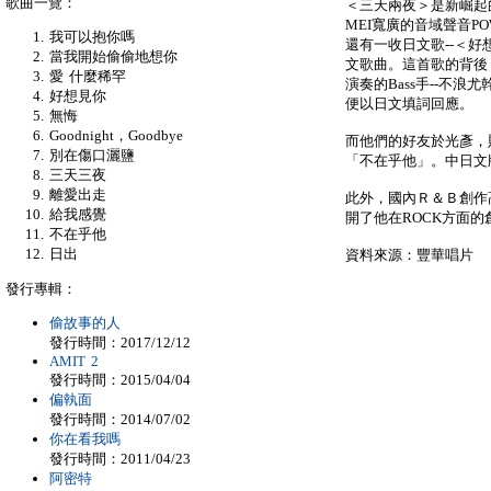
歌曲一覽：
＜三天兩夜＞是新崛起
MEI寬廣的音域聲音P
我可以抱你嗎
還有一收日文歌--＜好
當我開始偷偷地想你
文歌曲。這首歌的背後，
愛 什麼稀罕
演奏的Bass手--不
好想見你
便以日文填詞回應。
無悔
Goodnight，Goodbye
而他們的好友於光彥，
別在傷口灑鹽
「不在乎他」。中日文版
三天三夜
離愛出走
此外，國內Ｒ＆Ｂ創作
給我感覺
開了他在ROCK方面的
不在乎他
日出
資料來源：豐華唱片
發行專輯：
偷故事的人
發行時間：2017/12/12
AMIT 2
發行時間：2015/04/04
偏執面
發行時間：2014/07/02
你在看我嗎
發行時間：2011/04/23
阿密特