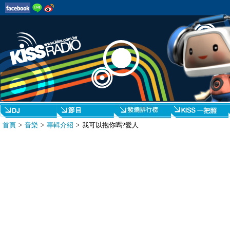
首頁
>
音樂
>
專輯介紹
> 我可以抱你嗎?愛人