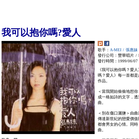
我可以抱你嗎?愛人
歌手：
A-MEI / 張惠妹
發行公司：豐華唱片 / F
發行時間：1999/06/07
《我可以抱你嗎？愛人
嗎？愛人》每一首都是
作品。
＜當我開始偷偷地想你
成一格如詩的文字，透
曲。
＜別在傷口灑鹽＞由曲
傳達新世紀的戀愛價值
都會男女的心情。同時
曲。