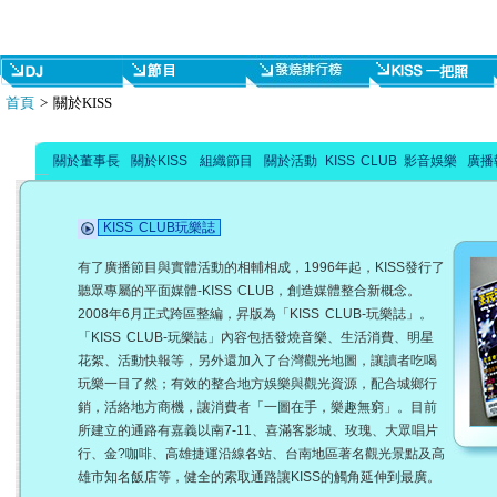
首頁
> 關於KISS
關於董事長
關於KISS
組織節目
關於活動
KISS CLUB
影音娛樂
廣播
KISS CLUB玩樂誌
有了廣播節目與實體活動的相輔相成，1996年起，KISS發行了
聽眾專屬的平面媒體-KISS CLUB，創造媒體整合新概念。
2008年6月正式跨區整編，昇版為「KISS CLUB-玩樂誌」。
「KISS CLUB-玩樂誌」內容包括發燒音樂、生活消費、明星
花絮、活動快報等，另外還加入了台灣觀光地圖，讓讀者吃喝
玩樂一目了然；有效的整合地方娛樂與觀光資源，配合城鄉行
銷，活絡地方商機，讓消費者「一圖在手，樂趣無窮」。目前
所建立的通路有嘉義以南7-11、喜滿客影城、玫瑰、大眾唱片
行、金?咖啡、高雄捷運沿線各站、台南地區著名觀光景點及高
雄市知名飯店等，健全的索取通路讓KISS的觸角延伸到最廣。