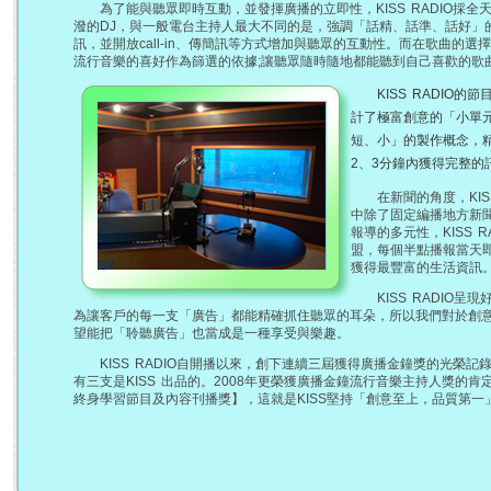
為了能與聽眾即時互動，並發揮廣播的立即性，KISS RADIO採全天
潑的DJ，與一般電台主持人最大不同的是，強調「話精、話準、話好」
訊，並開放call-in、傳簡訊等方式增加與聽眾的互動性。而在歌曲的選擇
流行音樂的喜好作為篩選的依據;讓聽眾隨時隨地都能聽到自己喜歡的歌
KISS RADIO的
計了極富創意的「小單
短、小」的製作概念，
2、3分鐘內獲得完整的
在新聞的角度，KISS
中除了固定編播地方新
報導的多元性，KISS 
盟，每個半點播報當天
獲得最豐富的生活資訊
KISS RADIO呈
為讓客戶的每一支「廣告」都能精確抓住聽眾的耳朵，所以我們對於創
望能把「聆聽廣告」也當成是一種享受與樂趣。
KISS RADIO自開播以來，創下連續三屆獲得廣播金鐘獎的光榮記錄
有三支是KISS 出品的。2008年更榮獲廣播金鐘流行音樂主持人獎的
終身學習節目及內容刊播獎】，這就是KISS堅持「創意至上，品質第一