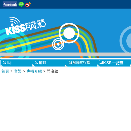
首頁
>
音樂
>
專輯介紹
> 門沒鎖