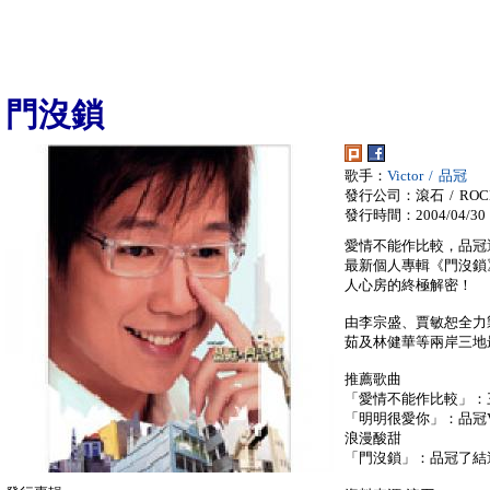
門沒鎖
歌手：
Victor / 品冠
發行公司：滾石 / ROC
發行時間：2004/04/30
愛情不能作比較，品冠
最新個人專輯《門沒鎖
人心房的終極解密！
由李宗盛、賈敏恕全力
茹及林健華等兩岸三地
推薦歌曲
「愛情不能作比較」：
「明明很愛你」：品冠V.
浪漫酸甜
「門沒鎖」：品冠了結