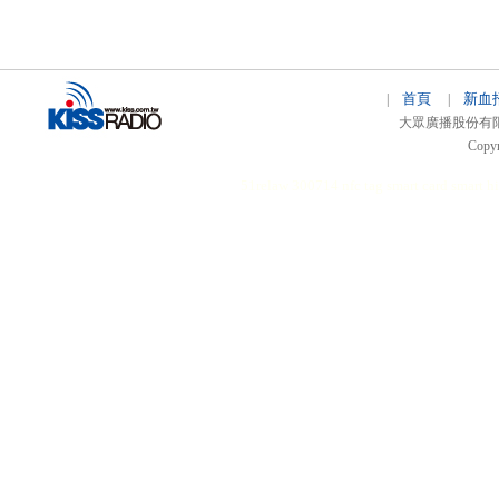
首頁
新血
|
|
大眾廣播股份有限公司 
Copyr
51relaw
300714
nfc tag
smart card smart
hi