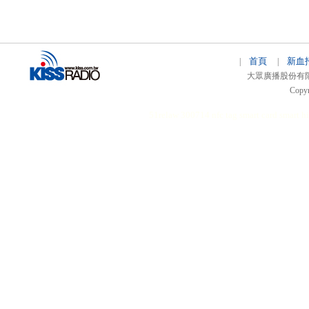
首頁
新血
|
|
大眾廣播股份有限公司 
Copyr
51relaw
300714
nfc tag
smart card smart
hi