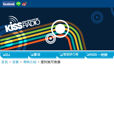
首頁
>
音樂
>
專輯介紹
> 愛到無可救藥