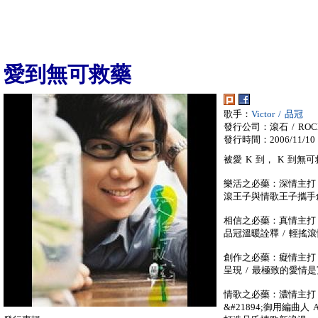
愛到無可救藥
歌手：
Victor / 品冠
發行公司：滾石 / ROC
發行時間：2006/11/10
被愛 K 到， K 到無可
樂活之必藥：深情主打〈
滾王子與情歌王子攜手創
相信之必藥：真情主打〈
品冠溫暖詮釋 / 輕搖
創作之必藥：癡情主打
呈現 / 最極致的愛情
情歌之必藥：濃情主打〈 D
&#21894;御用編曲人