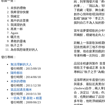
歌曲一覽：
純，到單飛發片後「疼
的事」、「我以為」等
未拆的禮物
了戲劇（電影、舞台劇
我希望你快樂
創作心情和歌唱演繹技
我確定
點檔”姊妹”中「李正
風中的吉普賽
掘到自己不為人知的那
我渴望的美
再來一杯
當年追夢愛唱歌的少年
Again
而幽默，穩健地走向人
曬月光
勇敢的靈魂
距離上一張新歌加精選
執子之手
冠依然兩岸三地不停地
為你我想做更好的人
音樂。他在疲累拍戲的
等著時機一次到位，跟
發行專輯：
品冠全程參與製作 首
無法理解的大人
情歌王子修成正果 女
發行時間：2015/09/19
專輯以”執子之手”為概
隨時都在
發行時間：2014/06/18
這張即將於年底發行的
未拆的禮物
與最多、最貼近真實自
發行時間：2011/12/30
(Andrew)合作，
當品冠遇見幾米
合，決定以「吉他」作
發行時間：2010/11/30
現，也剛好總結了品冠
一切為了愛-新歌＋精選
多年歌，他乾淨細膩的
發行時間：2009/06/23