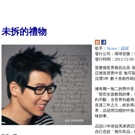
未拆的禮物
歌手：
Victor / 品冠
發行公司：環球音樂 / Univ
發行時間：2011/12/30
當整個世界都在比高 
亞洲首席男中音 無可
沈潛3年 數十首創作
擁有獨一無二的男中音
「那些女孩教我的事」
約不斷，全世界到處飛
長達三年之久，終於再
界，品冠用沈穩的中低
味的事。
品冠15年前從馬來西
自己也從「無印良品」