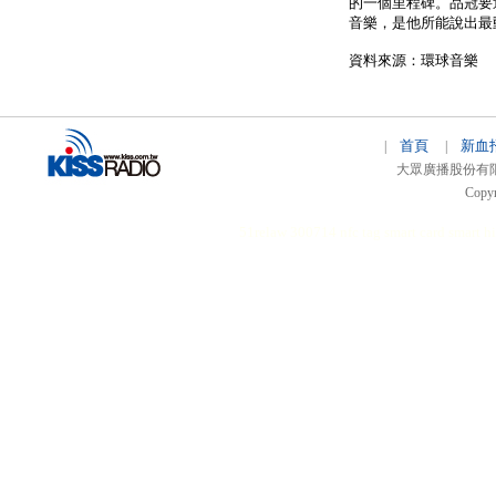
的一個里程碑。品冠要
音樂，是他所能說出最
資料來源：環球音樂
首頁
新血
|
|
大眾廣播股份有限公司 
Copyr
51relaw
300714
nfc tag
smart card smart
hi