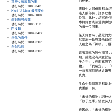
的樣貌。
那些女孩教我的事
發行時間：2008/04/18
專輯中大部份歌都由品
Need U Most 最需要你
迷人的部份，許多歌也
發行時間：2007/10/08
位置。此外，品冠也包
愛到無可救藥
專輯錄音表演過的佛朗
發行時間：2006/11/10
的每一位同事。
門沒鎖
發行時間：2004/04/30
某天錄音時，品冠的女
疼你的責任
然唱出一軌與其他截然
發行時間：2001/03/28
人稱之為「神軌」，幾
自創品牌
發行時間：2001/03/23
這張專輯的製作期間，
姻。雖然沒有刻意營造
子之手」，裡面充滿了
物」、「我確定」、「
一首都深刻描繪近婚男
真實。
生命中每個遭遇都是上
貴重的一份。
「未拆的禮物」詞神林
「執子之手」情歌詩人
也因此，「未拆的禮物