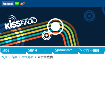
首頁
>
音樂
>
專輯介紹
> 未拆的禮物