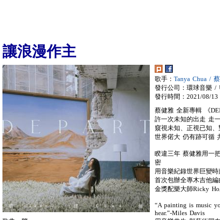
讓浪漫作主
歌手：
Tanya Chua /
發行公司：環球音樂 / Univ
發行時間：2021/08/13
蔡健雅 全新專輯 《DE
許一次未知的出走 走
窺視未知、正視已知、
世界偌大 仍有跡可循
睽違三年 蔡健雅用一
密
用音樂紀錄世界巨變時
首次包辦全專木吉他編
金獎配樂大師Ricky 
“A painting is music y
hear.”-Miles Davis