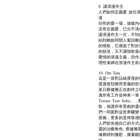
9. 讓浪漫作主
人們如何定義愛 放任
漫
任性的愛一場，放縱內
沒有定義愛，已分不清
讓浪漫作主一次，不怕
結到她如同戀人絮語般
的情歌，它擔負了對於
的狀況，又不讓情歌落
愛情的浪漫主義，但作
理性束縛在浪漫作主前
10. Om Tara
這是一首對話綠度母的
渡過曾頹靡而受傷的世
某日蔡健雅正在創作之
邊所有工作並神來一筆，
Tuttare Ture 
歌，保護所有受創的靈
們一同面對這世界驟變
措施，更多的是倚靠感
人們皆依循自己的方式
靈的治癒角色; 蔡健雅
魂都得到撫慰，摒棄錮