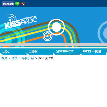
首頁
>
音樂
>
專輯介紹
> 讓浪漫作主