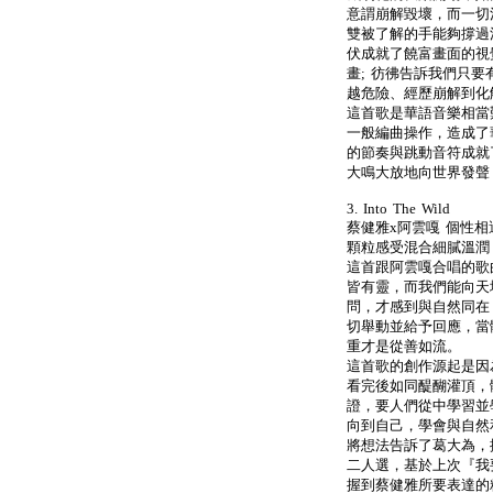
意謂崩解毀壞，而一切
雙被了解的手能夠撐過
伏成就了饒富畫面的視
畫; 彷彿告訴我們只
越危險、經歷崩解到化
這首歌是華語音樂相當
一般編曲操作，造成了
的節奏與跳動音符成就
大鳴大放地向世界發聲
3. Into The Wild
蔡健雅x阿雲嘎 個性相
顆粒感受混合細膩溫潤
這首跟阿雲嘎合唱的歌
皆有靈，而我們能向天
問，才感到與自然同在
切舉動並給予回應，當
重才是從善如流。
這首歌的創作源起是因
看完後如同醍醐灌頂，
證，要人們從中學習並
向到自己，學會與自然
將想法告訴了葛大為，
二人選，基於上次『我
握到蔡健雅所要表達的