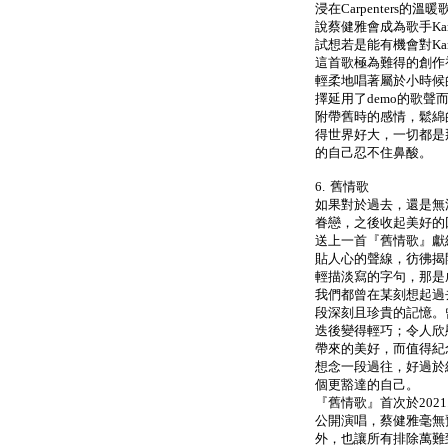
浸在Carpenters
說蔡健雅會成為歌手Kar
試想若是能有機會對Kar
這首歌極為難得的創作
輕柔地唱著屬於小時候
擇延用了demo的歌
附帶舊時的感情，鬆綿
得世界好大，一切都是
的自己忍不住鼻酸。
6. 舊情歌
如果對於過去，還是無
眷戀，之後收起美好的
送上一首『舊情歌』獻
貼人心的聲線，彷彿揭
輕描淡寫的字句，那是
我們都曾在某刻想起過
段深刻且珍貴的記憶。
迭後變得輕巧；令人欣
帶來的美好，而值得紀
想念一段過往，好過於
個更豁達的自己。
『舊情歌』首次於2021
公開演唱，蔡健雅毫無
外，也讓所有排除萬難