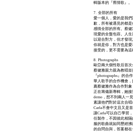
輯版本的『舊情歌』。
7. 全部的所有
愛一個人，愛的是我們
歉，所有被遇見的都是
感情全部的所有。蔡健
現愛的全盤包容。人生
以迎合對方，但才發現
你就是你，對方也是愛
接受的，更不需要為這
8. Photographs
歐亞兩大個性歌后首次合作 
蔡健雅親力親為教唱並
『photographs』的
華人歌手的合作機會，
薦蔡健雅作為合作對象，這
正在籌備新專輯，她接到
demo，想不到兩人
素讓他們對於這次合唱
Carla不會中文且又
讓Carla可以自己學
任製作，不因彼此相隔
服的歌曲就如同歷經拂
的自問自與，答案都在