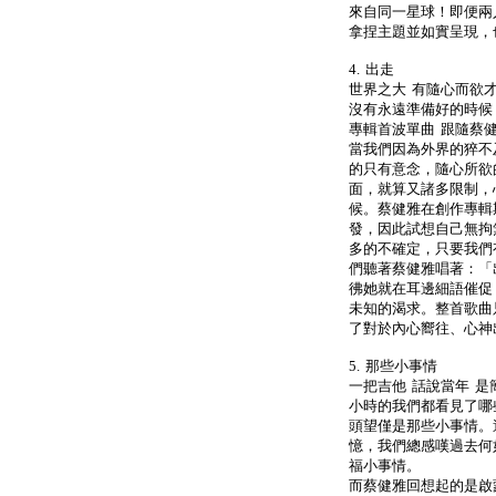
來自同一星球！即便兩
拿捏主題並如實呈現，
4. 出走
世界之大 有隨心而欲
沒有永遠準備好的時候
專輯首波單曲 跟隨蔡
當我們因為外界的猝不
的只有意念，隨心所欲
面，就算又諸多限制，
候。蔡健雅在創作專輯
發，因此試想自己無拘
多的不確定，只要我們
們聽著蔡健雅唱著：「出發
彿她就在耳邊細語催促
未知的渴求。整首歌曲
了對於內心嚮往、心神
5. 那些小事情
一把吉他 話說當年 是
小時的我們都看見了哪
頭望僅是那些小事情。
憶，我們總感嘆過去何
福小事情。
而蔡健雅回想起的是啟蒙她