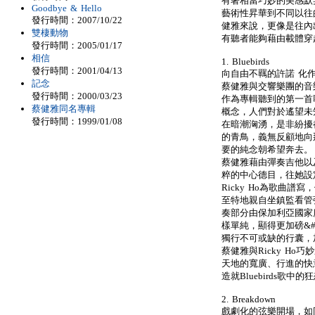
有著相當巧妙的美感默
Goodbye & Hello
藝術性昇華到不同以往的
發行時間：2007/10/22
健雅來說，更像是往內
雙棲動物
有聽者能夠藉由載體穿
發行時間：2005/01/17
相信
1. Bluebirds
發行時間：2001/04/13
向自由不羈的許諾 化
記念
蔡健雅與交響樂團的音
發行時間：2000/03/23
作為專輯聽到的第一首歌
蔡健雅同名專輯
概念，人們對於遙望未
發行時間：1999/01/08
在暗潮洶湧，是非紛擾
的青鳥，義無反顧地向
要的純念朝希望奔去。
蔡健雅藉由彈奏吉他以
粹的中心德目，往她設
Ricky Ho為歌曲
至特地親自坐鎮監看管
奏部分由保加利亞國家
樣單純，顯得更加磅&#
獨行不可或缺的行囊，
蔡健雅與Ricky H
天地的寬廣、行進的快
造就Bluebirds歌
2. Breakdown
戲劇化的弦樂開場，如同