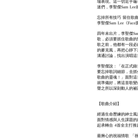
場表現。這一切近乎龜
迷們，李聖傑Sam L
忘掉所有技巧 留住歌
李聖傑Sam Lee《F
四年未出片，李聖傑Sa
歌，必須要抓住歌曲的態
歌之前，他都有一段必
的麥克風，再把心靜下
溝通討論，找出演唱這
李聖傑說：「在正式錄
要忘掉歌詞細節，去抓
歌曲的靈魂！」面對這
就準備好，將這首歌變成屬
聲之所以深刻動人的祕
【歌曲介紹】
經過生命歷練的紳士風
面對情感與人生課題的
起承轉合 4首全主打推
最揪心的祝福情歌 「