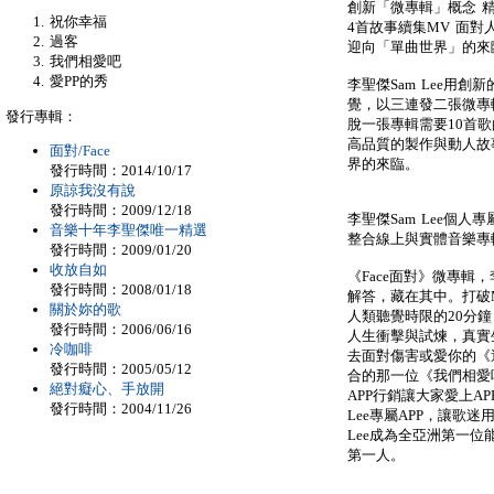
創新「微專輯」概念 
祝你幸福
4首故事續集MV 面對
過客
迎向「單曲世界」的來
我們相愛吧
愛PP的秀
李聖傑Sam Lee用
覺，以三連發二張微專
發行專輯：
脫一張專輯需要10首
高品質的製作與動人故
面對/Face
界的來臨。
發行時間：2014/10/17
原諒我沒有說
發行時間：2009/12/18
李聖傑Sam Lee個人專
音樂十年李聖傑唯一精選
整合線上與實體音樂專
發行時間：2009/01/20
收放自如
《Face面對》微專輯，
發行時間：2008/01/18
解答，藏在其中。打破
關於妳的歌
人類聽覺時限的20分
發行時間：2006/06/16
人生衝擊與試煉，真實
冷咖啡
去面對傷害或愛你的《
發行時間：2005/05/12
合的那一位《我們相愛
絕對癡心、手放開
APP行銷讓大家愛上A
發行時間：2004/11/26
Lee專屬APP，讓歌
Lee成為全亞洲第一位
第一人。