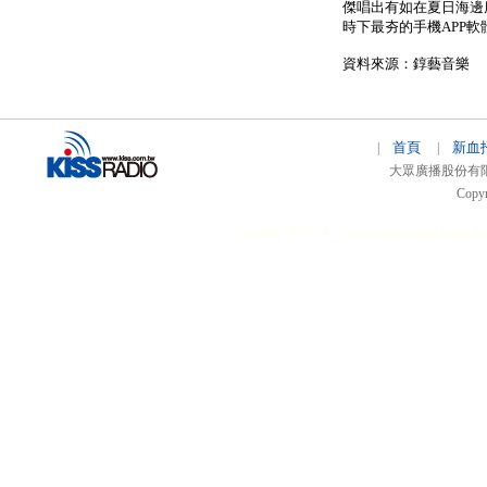
傑唱出有如在夏日海邊
時下最夯的手機APP
資料來源：錞藝音樂
首頁
新血
|
|
大眾廣播股份有限公司 
Copyr
51relaw
300714
nfc tag
smart card smart
hi