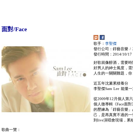
面對/Face
歌手：
李聖傑
發行公司：錞藝音樂 / Z
發行時間：2014/10/17
好歌就像醇酒，需要時
好男人的紳士風度，需
人生的一關關難題，你
近五年沈澱累積養分
李聖傑Sam Lee 能量
從2009年12月個人第
個人微專輯《Face面對
的歷練為「錞藝音樂」
己，是再真實不過的一
到live演唱會現場，
歌曲一覽：