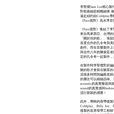
李聖傑Sam Lee精
對歌曲細節精雕細琢 
遠赴紐約由Coldplay專輯
《Face面對》高水準
《Face面對》集結了李
來自馬來西亞、台灣的
「關於你的歌」、張韶
首度合作的孔令奇與美國
創作。而在音樂製作上
與合作八年的陳俊廷老
定的孔令奇一起製作，
在製作時李聖傑對於編
聽的歌才會留在聽眾的
花很多時間與編曲老師
的層次可以細細品味。
acoustic的真實樂器
sound的真實感與fas
流行新穎的感覺！
此外，專輯的母帶後製更重金
Coldplay、Billy J
後製的首席母帶工程師Te