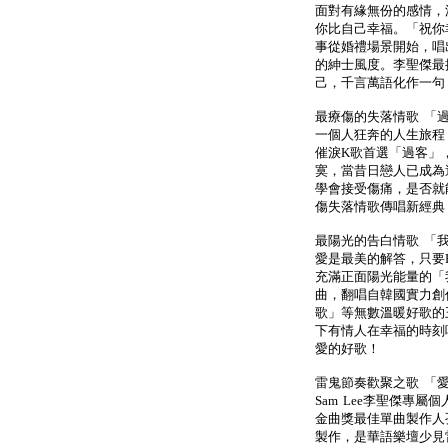
面對有緣無份的感情，
你比自己幸福。「祝你
事從婚禮場景開始，唱
的紳士風度。李聖傑最
己，千言萬語化作一句
最療傷的失落情歌 「
一個人狂奔的人生旅程
催淚K歌首選「過客」
寞，當昔日戀人已成為
學會接受傷痛，是否就
傷失落情歌傳唱新經典
最陽光的告白情歌 「
愛是最美的解答，只要
充滿正面陽光能量的「
曲，翻唱自韓國實力創
歌」等無數溫暖好歌的
下有情人在幸福的時刻
愛的好歌！
雷鬼節奏歡聚之歌 「愛
Sam Lee李聖傑專屬
金曲獎最佳單曲製作人孔令
製作，是華語樂壇少見