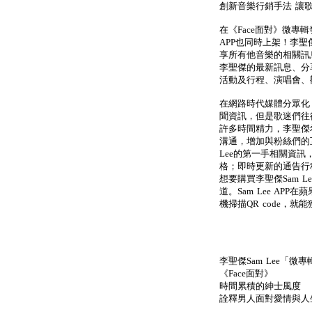
創新音樂行銷手法 讓
在《Face面對》微專輯
APP也同時上架！李聖
享所有他音樂的相關訊息，
李聖傑的最新訊息、分
活動及行程、演唱會、
在網路時代媒體分眾化
聞資訊，但是歌迷們往
許多時間精力，李聖傑希望
溝通，增加與粉絲們的
Lee的第一手相關資
格；即時更新的通告行
想要購買李聖傑Sam Le
道。Sam Lee APP
機掃描QR code，就能
李聖傑Sam Lee「微
《Face面對》
時間累積的紳士風度
詮釋男人面對愛情與人