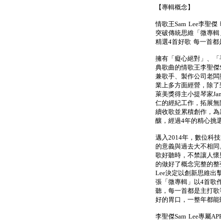
【專輯概念】
情歌王Sam Lee李聖
突破傳統思維「微專輯
精選4首好歌 每一首都
擁有「癡心絕對」、「
典歌曲的情歌王李聖傑S
兼歌手、製作公司老闆
業上多方面經營，除了
萊美獎得主小提琴家Jami
仁的經紀工作，拓展無
續收歌並累積創作，為
釀，經過4年的精心挑
邁入2014年，數位
的意義與過去大不相同
歌好聽時，不禁讓人懷
的做好了概念完整的整
Lee決定以創新思維
張「微專輯」以4首歌
聽，每一首都是主打歌
好的胃口，一整年都能聽
李聖傑Sam Lee專屬A