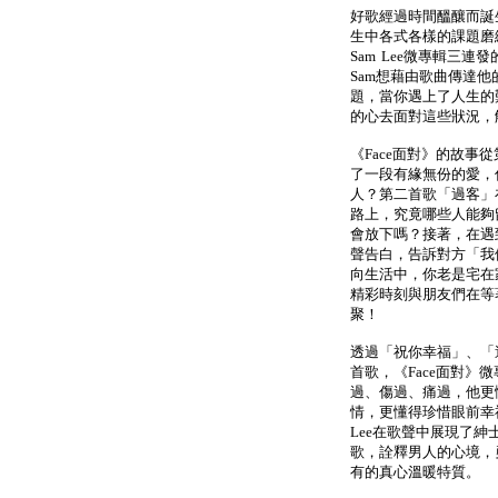
好歌經過時間醞釀而誕
生中各式各樣的課題磨
Sam Lee微專輯三連
Sam想藉由歌曲傳達
題，當你遇上了人生的
的心去面對這些狀況，
《Face面對》的故
了一段有緣無份的愛，
人？第二首歌「過客」
路上，究竟哪些人能夠
會放下嗎？接著，在遇
聲告白，告訴對方「我
向生活中，你老是宅在
精彩時刻與朋友們在等
聚！
透過「祝你幸福」、「
首歌，《Face面對
過、傷過、痛過，他更
情，更懂得珍惜眼前幸
Lee在歌聲中展現了紳
歌，詮釋男人的心境，勇
有的真心溫暖特質。