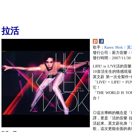
拉活
歌手：
Karen Mok / 
發行公司：新力音樂 / So
發行時間：2007/11/30
LIFE! is L!VE活的
10首活生生的情感現場
莫文蔚 第一次全製作+
「LIVE! = LIFE!
它！
「THE WORLD IS 
台！
◎這次專輯的概念是「L
譯，更是「活的音樂 拉
活起來。莫文蔚化身「
歌，這次更能全面的表現Ka