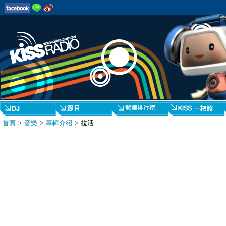
首頁
>
音樂
>
專輯介紹
> 拉活