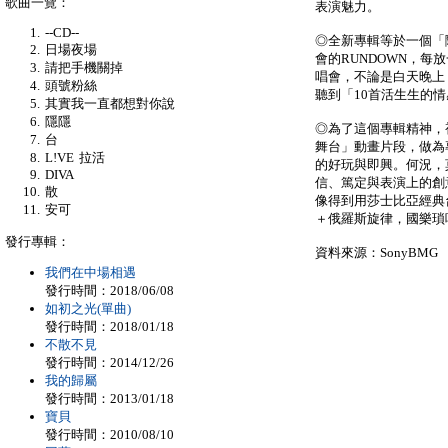
歌曲一覽：
表演魅力。
--CD--
◎全新專輯等於一個「
日場夜場
會的RUNDOWN，
請把手機關掉
唱會，不論是白天晚上，
頭號粉絲
聽到「10首活生生的
其實我一直都想對你說
隱隱
◎為了這個專輯精神，
台
舞台」動畫片段，做為
L!VE 拉活
的好玩與即興。何況，
DIVA
信、篤定與表演上的創
散
像得到用莎士比亞經典
安可
＋俄羅斯旋律，國樂瑣
發行專輯：
資料來源：SonyBMG
我們在中場相遇
發行時間：2018/06/08
如初之光(單曲)
發行時間：2018/01/18
不散不見
發行時間：2014/12/26
我的歸屬
發行時間：2013/01/18
寶貝
發行時間：2010/08/10