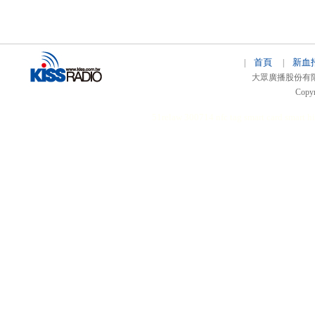
首頁
新血
|
|
大眾廣播股份有限公司 
Copyr
51relaw
300714
nfc tag
smart card smart
hi