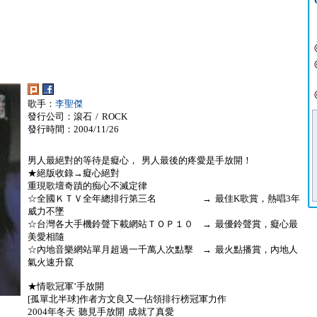
歌手：
李聖傑
發行公司：滾石 / ROCK
發行時間：2004/11/26
男人最絕對的等待是癡心， 男人最後的疼愛是手放開！
★絕版收錄→癡心絕對
重現歌壇奇蹟的痴心不滅定律
☆全國ＫＴＶ全年總排行第三名 → 最佳K歌賞，熱唱3年
威力不墜
☆台灣各大手機鈴聲下載網站ＴＯＰ１０ → 最優鈴聲賞，癡心最
美愛相隨
☆內地音樂網站單月超過一千萬人次點擊 → 最火點播賞，內地人
氣火速升竄
★情歌冠軍’手放開
[孤單北半球]作者方文良又一佔領排行榜冠軍力作
2004年冬天 聽見手放開 成就了真愛