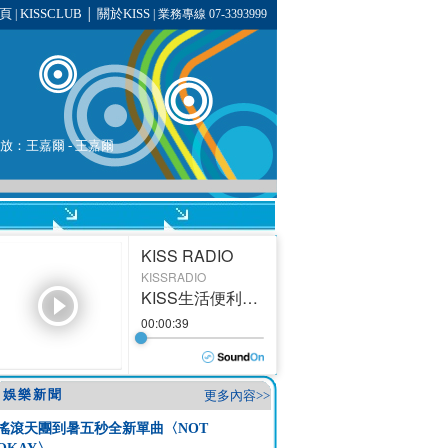
頁
KISSCLUB
關於KISS
|
│
| 業務專線 07-3393999
播放：王嘉爾 - 王嘉爾
娛樂新聞
更多內容>>
搖滾天團到暑五秒全新單曲〈NOT