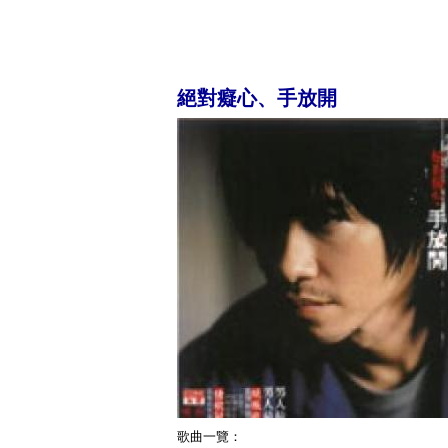
絕對癡心、手放開
歌曲一覽：