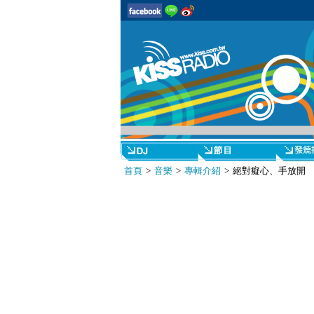
首頁
>
音樂
>
專輯介紹
> 絕對癡心、手放開