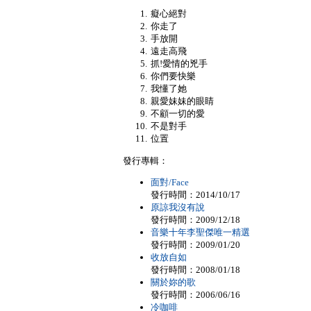
癡心絕對
你走了
手放開
遠走高飛
抓!愛情的兇手
你們要快樂
我懂了她
親愛妹妹的眼睛
不顧一切的愛
不是對手
位置
發行專輯：
面對/Face
發行時間：2014/10/17
原諒我沒有說
發行時間：2009/12/18
音樂十年李聖傑唯一精選
發行時間：2009/01/20
收放自如
發行時間：2008/01/18
關於妳的歌
發行時間：2006/06/16
冷咖啡