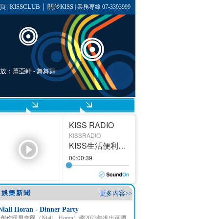
頁
KISSCLUB
關於KISS
|
│
| 業務專線 07-3393999
播放：
蕭亞軒
- 舞舞舞
娛樂新聞
更多內容>>
Niall Horan - Dinner Party
創作暖男奈爾（Niall Horan）繼2023年推出英國