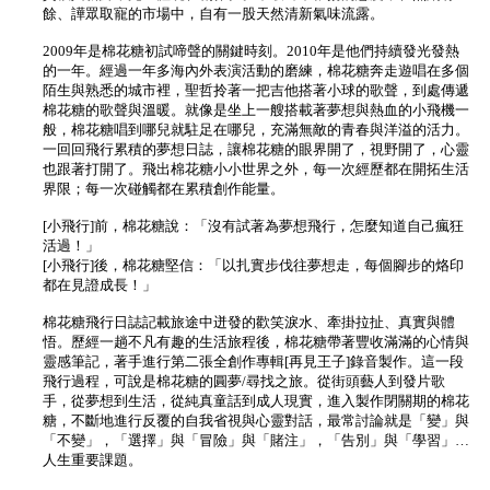
餘、譁眾取寵的市場中，自有一股天然清新氣味流露。
2009年是棉花糖初試啼聲的關鍵時刻。2010年是他們持續發光發熱
的一年。經過一年多海內外表演活動的磨練，棉花糖奔走遊唱在多個
陌生與熟悉的城市裡，聖哲拎著一把吉他搭著小球的歌聲，到處傳遞
棉花糖的歌聲與溫暖。就像是坐上一艘搭載著夢想與熱血的小飛機一
般，棉花糖唱到哪兒就駐足在哪兒，充滿無敵的青春與洋溢的活力。
一回回飛行累積的夢想日誌，讓棉花糖的眼界開了，視野開了，心靈
也跟著打開了。飛出棉花糖小小世界之外，每一次經歷都在開拓生活
界限；每一次碰觸都在累積創作能量。
[小飛行]前，棉花糖說：「沒有試著為夢想飛行，怎麼知道自己瘋狂
活過！」
[小飛行]後，棉花糖堅信：「以扎實步伐往夢想走，每個腳步的烙印
都在見證成長！」
棉花糖飛行日誌記載旅途中迸發的歡笑淚水、牽掛拉扯、真實與體
悟。歷經一趟不凡有趣的生活旅程後，棉花糖帶著豐收滿滿的心情與
靈感筆記，著手進行第二張全創作專輯[再見王子]錄音製作。這一段
飛行過程，可說是棉花糖的圓夢/尋找之旅。從街頭藝人到發片歌
手，從夢想到生活，從純真童話到成人現實，進入製作閉關期的棉花
糖，不斷地進行反覆的自我省視與心靈對話，最常討論就是「變」與
「不變」，「選擇」與「冒險」與「賭注」，「告別」與「學習」…
人生重要課題。