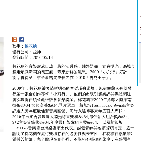
歌手：
棉花糖
發行公司：亞神
發行時間：2010/05/14
棉花糖的音樂形成自成一格的清透感，純淨透徹、青春明亮，為城市
趕走煩躁滯悶的壞空氣，帶來新鮮的氣息。2009「小飛行」好評
後，青春第二章全新格局成長力作- 2010「再見王子」。
2009年，棉花糖帶著清新明亮的音樂現身樂壇，以街頭藝人身份發
行第一張全創作專輯「小飛行」。他們的出現引起樂評與媒體關注，
屢次獲得佳績並贏得許多音樂獎項。棉花糖在2009年勇奪大陸湖南
衛視&#34;節節高聲&#34;季度冠軍、新加坡Fresh music Awards音樂
評選大獎年度最佳新音樂團體、同時入選博客來年度百大專輯；
2010年再接再厲獲選大陸光線音樂榜&#34;最佳新人組合獎&#34;、
9+2音樂先鋒榜&#34;年度最佳樂隊組合獎&#34;、以及新加坡
FESTIVA音樂節台灣樂團演出代表。媒體青睞與各類獎項肯定，逐一
證明了棉花糖在流行樂壇存在的必要性與未來性。棉花糖自然散發出
質樸與新鮮，完全體現在創作裡。不取巧不張揚的態度，在熱鬧有