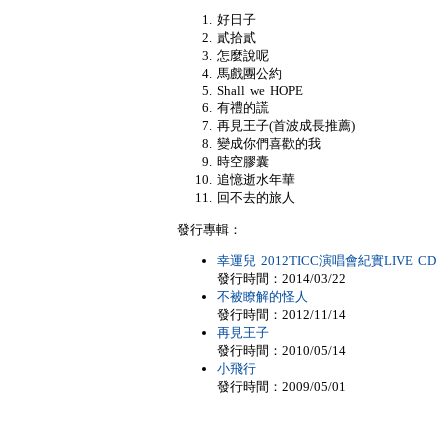
好日子
貳拾貳
怎麼說呢
馬戲團公約
Shall we HOPE
有禮的謊
再見王子(首波成長推薦)
變成你們喜歡的我
時空膠囊
追憶逝水年華
回不去的旅人
發行專輯：
幸運兒 2012TICC演唱會紀實LIVE CD
發行時間：2014/03/22
不被瞭解的怪人
發行時間：2012/11/14
再見王子
發行時間：2010/05/14
小飛行
發行時間：2009/05/01