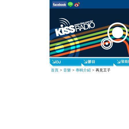
首頁
>
音樂
>
專輯介紹
> 再見王子