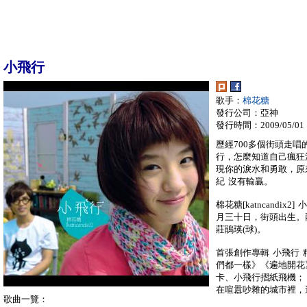
小飛行
歌手：
棉花糖
發行公司：亞神
發行時間：2009/05/01
歷經700多個街頭走唱
行，怎麼知道自己瘋狂
現你的淚水和勇敢，原
紀 沒有輸贏。
棉花糖[katncandix2
月三十日，街頭出生。
莊鵑瑛(球)。
首張創作專輯 小飛行 
們都一樣》《遍地開花》
卡、小飛行摺紙飛機；
在喧囂吵雜的城市裡，
歌曲一覽：