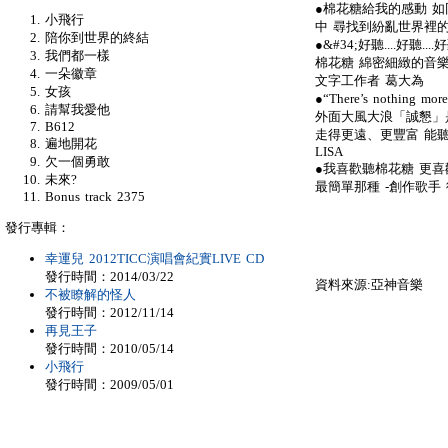
●棉花糖給我的感動 
小飛行
中 尋找到紛亂世界裡的
陪你到世界的終結
●&#34;好聽....好聽....
我們都一樣
棉花糖 綿密細緻的音樂
一朵徽章
文字工作者 葛大為
女孩
●“There’s nothing more
請幫我愛他
外面大風大浪「誠懇」
B612
走得更遠、更豐富 能聽
遍地開花
LISA
欠一個勇敢
●我喜歡聽棉花糖 更
未來?
最簡單那種 -創作歌手
Bonus track 2375
發行專輯：
幸運兒 2012TICC演唱會紀實LIVE CD
發行時間：2014/03/22
資料來源:亞神音樂
不被瞭解的怪人
發行時間：2012/11/14
再見王子
發行時間：2010/05/14
小飛行
發行時間：2009/05/01