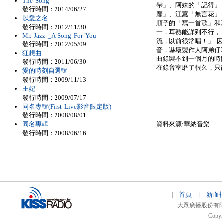
The Song
帶」、阿妹的「記得」
發行時間：2014/06/27
靡」、江蕙「無言花」
以愛之名
順子的「寫一首歌」和
發行時間：2012/11/30
一，耳熟能詳到不行，
Mr. Jazz _A Song For You
流，以前很常唱！」 
發行時間：2012/05/09
音，嚇壞製作人阿弟仔
狂想曲
曲錄製不到一個月的時
發行時間：2011/06/30
在錄音室磨了很久，只
愛的時刻自選輯
發行時間：2009/11/13
王妃
發行時間：2009/07/17
同名專輯(First Live影音限定版)
發行時間：2008/08/01
同名專輯
資料來源:華納音樂
發行時間：2008/06/16
首頁
新血
|
|
大眾廣播股份有限公司 
Copyr