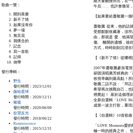
緒大量翻攪而出，在一
歌曲一覽：
午后…… 也許會微笑
開到荼糜
【如果要給蕭敬騰一個
新不了情
如果沒有你
蕭敬騰 從來，他的話
夢一場
受那默默收藏著，澎拜
無言花
由，那就是 愛…他渴
我懷念的
傷、 離開的遺憾，彼
記念
方式，時時刻刻沉浸在
寫一首歌
記得
【《新不了情》從哪裡
倒帶
2007年蕭敬騰參加電
發行專輯：
卻因演唱萬芳經典的「
收視率飆到最高點！所
野生
敬騰二話不說：「拜託
發行時間：2023/12/01
希望再次挑戰自己，也
薩哈星球
裡爬起！ 基於這個理
發行時間：2020/12/11
全新自選輯「LOVE 
猴籠
成第一波主打歌，重現
發行時間：2020/06/09
欲望反光
【《自選輯》10首歌
發行時間：2018/06/22
Reminiscence
「LOVE Moment
發行時間：2015/12/31
極一時的經典之作， 