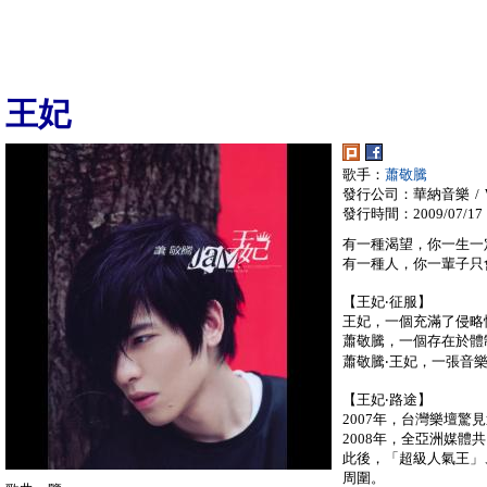
王妃
歌手：
蕭敬騰
發行公司：華納音樂 / War
發行時間：2009/07/17
有一種渴望，你一生一
有一種人，你一輩子只
【王妃‧征服】
王妃，一個充滿了侵略
蕭敬騰，一個存在於體
蕭敬騰‧王妃，一張音
【王妃‧路途】
2007年，台灣樂壇驚
2008年，全亞洲媒體
此後，「超級人氣王」
周圍。