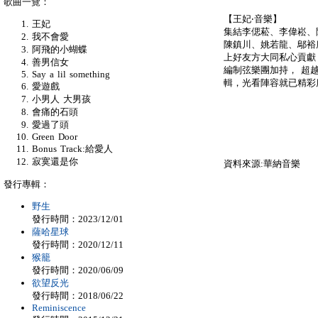
歌曲一覽：
【王妃‧音樂】
王妃
集結李偲菘、李偉崧、
我不會愛
陳鎮川、姚若龍、鄔裕
阿飛的小蝴蝶
上好友方大同私心貢獻
善男信女
編制弦樂團加持， 超
Say a lil something
輯，光看陣容就已精彩
愛遊戲
小男人 大男孩
會痛的石頭
愛過了頭
Green Door
Bonus Track:給愛人
寂寞還是你
資料來源:華納音樂
發行專輯：
野生
發行時間：2023/12/01
薩哈星球
發行時間：2020/12/11
猴籠
發行時間：2020/06/09
欲望反光
發行時間：2018/06/22
Reminiscence