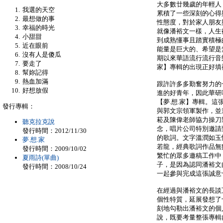
大多數廿幾歲的年輕人
我選的天空
累積了一些深刻的心得
最想做的事
性態度，對於家人朋友
幸福的時光
就像潘裕文一樣，人生
小甜甜
到成熟懂事且踏實積極
近在眼前
能量是巨大的、希望是
沒有人是傻瓜
期以來華語流行流行音
要走了
家】專輯的出現正好填
幫妳記得
熱血加滿
跟許許多多勤奮努力的
好想放假
進的好青年，因此華研
【夢.想.家】專輯。這
發行專輯：
與郭文宗領軍製作，並
菘及陳偉老師協力操刀
聽克拉克說
念，唱片公司特別邀請
發行時間：2012/11/30
的歌詞。文字溫潤如玉
夢.想.家
若龍，經典歌詞作品無
發行時間：2009/10/02
繁忙的眾多邀稿工作中
夏雨詩(單曲)
子，是因為認同潘裕文
發行時間：2008/10/24
一起參與完成這張誠意
在經過與潘裕文的長談
個性特質，延展發想了
刻地勾勒出潘裕文的個
說，既要考量整張專輯