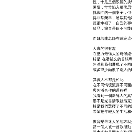
性，十足是個艱鉅的挑
習慣，常常陷入膠著思
挑戰性的一個案子，但
得非常榮幸，通常其他
經很幸福了，自己的專
珍品，簡直是個不可能
而姚若龍老師在聽完這
人真的很有趣
在壓力最強大的時候總
於是 在潘裕文的首張
阿潘和我都展現了不同
或多或少顛覆了別人的
其實人不都是如此
在不同情境流露不同面
與阿潘合作的過程裡
我看到一個新鮮人的真摯
那不是光靠情歌就能完
於是我們選擇了不同的
希望把年輕人的生活和
做音樂最迷人的地方就
當一個人被一首歌感動