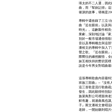
瑛太的不二人選，因此
曲，而『幫妳記得』這
催淚的故事，堪稱是20
專輯中還收錄了三立/
曲『近在眼前』以及與
時光』。這齣製作精良
業劇，深刻地討論『家
別於一般市場通俗情歌
音以及專輯概念與這部
潘裕文的專輯中加入了
聲之歌。『近在眼前』
際嚮往的繙然醒悟，全
妹互相扶持的懇切質樸
說是今年男女對唱曲最
這張專輯歌曲內容最特
班族三部曲』--『沒
這三首歌是流行歌曲疏
發生，因此顯得特別貼
族菜鳥對公司裡面倚老
鮮有趣，就連曲風也讓
子』斯文潘裕文會唱這
老師，一開始聽到唱片