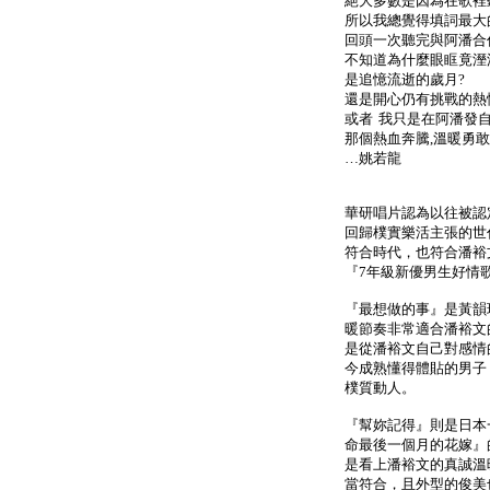
絕大多數是因為在歌裡
所以我總覺得填詞最大
回頭一次聽完與阿潘合
不知道為什麼眼眶竟溼
是追憶流逝的歲月?
還是開心仍有挑戰的熱
或者 我只是在阿潘發
那個熱血奔騰,溫暖勇敢
…姚若龍
華研唱片認為以往被認
回歸樸實樂活主張的世
符合時代，也符合潘裕
『7年級新優男生好情
『最想做的事』是黃韻
暖節奏非常適合潘裕文
是從潘裕文自己對感情
今成熟懂得體貼的男子
樸質動人。
『幫妳記得』則是日本
命最後一個月的花嫁』
是看上潘裕文的真誠溫
當符合，且外型的俊美