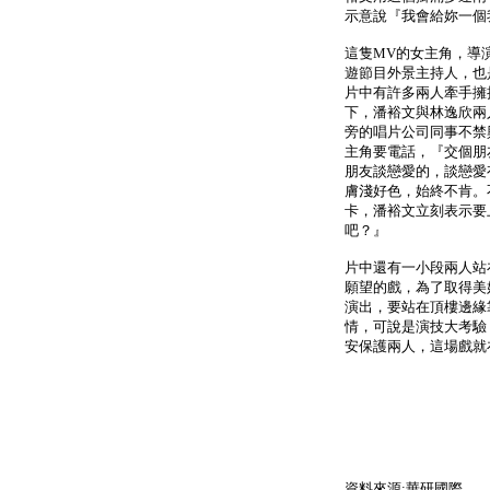
示意說『我會給妳一個
這隻MV的女主角，導
遊節目外景主持人，也
片中有許多兩人牽手擁
下，潘裕文與林逸欣兩
旁的唱片公司同事不禁
主角要電話，『交個朋
朋友談戀愛的，談戀愛
膚淺好色，始終不肯。
卡，潘裕文立刻表示要
吧？』
片中還有一小段兩人站
願望的戲，為了取得美
演出，要站在頂樓邊緣
情，可說是演技大考驗
安保護兩人，這場戲就
資料來源:華研國際