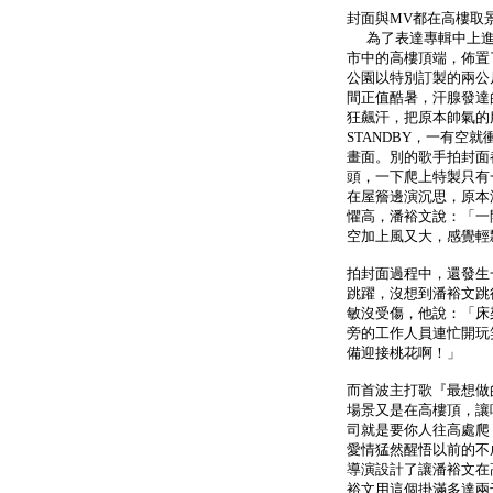
封面與MV都在高樓取
為了表達專輯中上進
市中的高樓頂端，佈置
公園以特別訂製的兩公
間正值酷暑，汗腺發達
狂飆汗，把原本帥氣的
STANDBY，一有空
畫面。別的歌手拍封面
頭，一下爬上特製只有
在屋簷邊演沉思，原本
懼高，潘裕文說：「一
空加上風又大，感覺輕
拍封面過程中，還發生
跳躍，沒想到潘裕文跳
敏沒受傷，他說：「床
旁的工作人員連忙開玩
備迎接桃花啊！」
而首波主打歌『最想做
場景又是在高樓頂，讓
司就是要你人往高處爬
愛情猛然醒悟以前的不
導演設計了讓潘裕文在
裕文用這個掛滿多達兩