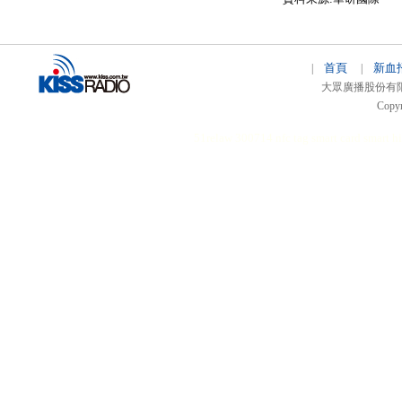
首頁
新血
|
|
大眾廣播股份有限公司 
Copyr
51relaw
300714
nfc tag
smart card smart
hi