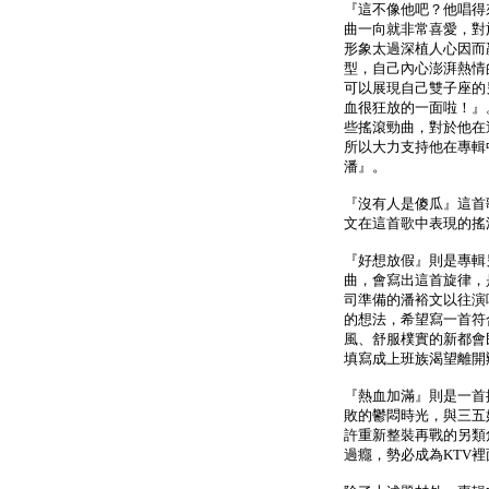
『這不像他吧？他唱得
曲一向就非常喜愛，對
形象太過深植人心因而
型，自己內心澎湃熱情
可以展現自己雙子座的
血很狂放的一面啦！』
些搖滾勁曲，對於他在
所以大力支持他在專輯
潘』。
『沒有人是傻瓜』這首
文在這首歌中表現的搖
『好想放假』則是專輯
曲，會寫出這首旋律，
司準備的潘裕文以往演
的想法，希望寫一首符
風、舒服樸實的新都會
填寫成上班族渴望離開
『熱血加滿』則是一首
敗的鬱悶時光，與三五
許重新整裝再戰的另類
過癮，勢必成為KTV裡