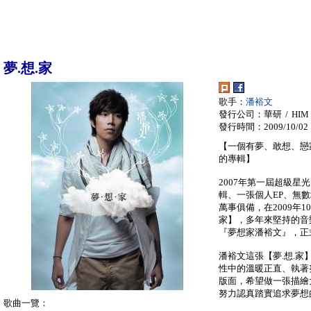
夢.想.家
歌手：
潘裕文
發行公司：華研 / HIM
發行時間：2009/10/02
【一個有夢、敢想、戀
的專輯】
2007年第一屆超級
輯、一張個人EP、無
萬事俱備，在2009年1
家】，多年來堅持的音
『夢想家潘裕文』，正
潘裕文這張【夢.想.
性中的溫暖正直、執著
版面，希望做一張描繪
努力認真踏實追求夢想
歌曲一覽：