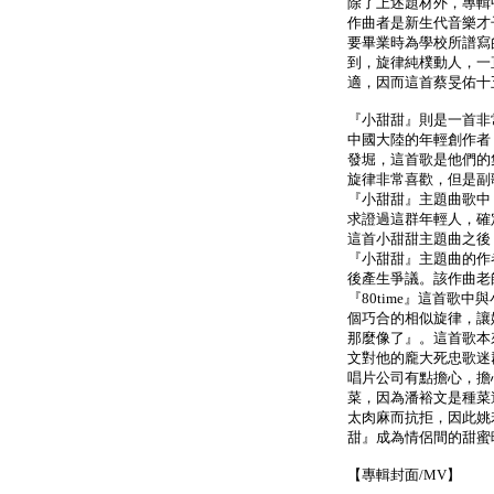
除了上述題材外，專輯
作曲者是新生代音樂才
要畢業時為學校所譜寫
到，旋律純樸動人，一
適，因而這首蔡旻佑十
『小甜甜』則是一首非
中國大陸的年輕創作者『
發堀，這首歌是他們的
旋律非常喜歡，但是副
『小甜甜』主題曲歌中
求證過這群年輕人，確
這首小甜甜主題曲之後
『小甜甜』主題曲的作
後產生爭議。該作曲老
『80time』這首歌
個巧合的相似旋律，讓
那麼像了』。這首歌本
文對他的龐大死忠歌迷
唱片公司有點擔心，擔
菜，因為潘裕文是種菜
太肉麻而抗拒，因此姚
甜』成為情侶間的甜蜜
【專輯封面/MV】