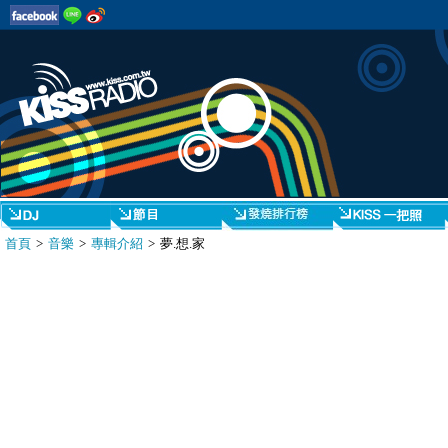
首頁
>
音樂
>
專輯介紹
> 夢.想.家