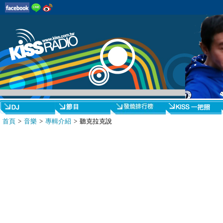
首頁
>
音樂
>
專輯介紹
> 聽克拉克說