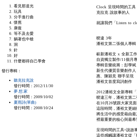
看見那道光
Clock 呈現時間的工具
玩具
克拉克 說故事的人
分手進行曲
懷舊
就讓我們「Listen to
康復
等不及去愛
暌違 3年
躺著也中槍
潘裕文第二張個人專輯 「Li
洞
針
嶄新潘裕文 x 全新工
好
自資獨立製作/11個月
什麼都得自己學會
專輯音樂統籌：彭學斌
新生代優質音樂創作人 
發行專輯：
惠、陳穎見 聯手呈現
聽克拉克說
潘裕文首度寫詞創作
發行時間：2012/11/30
夢.想.家
2012潘裕文全新專輯「Lis
發行時間：2009/10/02
暌違三年，潘裕文第二張個人
夏雨詩(單曲)
在10月26號跟大家見
發行時間：2008/10/24
這段時間，潘裕文更細
將生活中的感受藉由最
裡最重要的核心與最希
呈現時間的工具=說故
這些感觸讓潘裕文從「