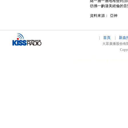
緒一層一層地堆疊到頂
彷彿一齣淒美絕倫的音
資料來源： 亞神
首頁
新血
|
|
大眾廣播股份有限公司 
Copyr
51relaw
300714
nfc tag
smart card 