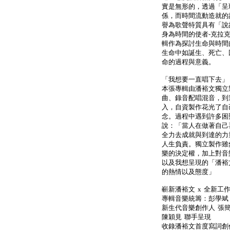
實是無形的，透過「呈
係，而時間流動造就的
譽為歌聲特質具有「說
身為時間的使者-克拉克
輯作為探討生命與時間
生命中如誕生、死亡、
命的過程與意義。
「我想要一直唱下去」
本張專輯由潘裕文獨立
曲、錄音配唱混音，到
入，自資製作花光了自
念。過程中遇到許多困
說：「當人在做著自己
全力去成就與到達的力
人生負責。獨立製作雖
樂的決定權，加上對音
以及我想呈現的「潘裕
的熱情以及態度」
嶄新潘裕文 x 全新工
專輯音樂統籌：彭學斌 
新生代音樂創作人 張簡
陳穎見 聯手呈現
收錄潘裕文首度寫詞創