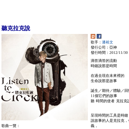
聽克拉克說
歌手：
潘裕文
發行公司：亞神
發行時間：2012/11/30
滴答滴答的流動
時鐘說那是時間
在過去現在未來裡的
生命說那是故事
誕生／期待／體驗／回憶
11個它們的故事
聽 時間的使者 克拉克
呈現時間的工具是時鐘
說故事的人是克拉克，
歌曲一覽：
義，