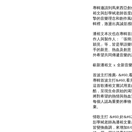
專輯邀請到馬來西亞創
裕文與彭學斌老師首度
摯的音樂理念和創作風
輯裡，激盪出真誠並感
潘裕文本次也在專輯首
作人與製作人：「張簡君
穎見」等，皆是華語樂
手的新意、熱血及創意
外希望共同傳遞音樂的
嶄新潘裕文 x 全新音
首波主打推薦- &#60
專輯首波主打&#60;看見
這首歌潘裕文嘗試用直
酷，呈現生命原始的渴
將對希望的熱情與熱血
每個人認為重要的事物
棄。
情歌主打 &#60;針&#
彭學斌老師為潘裕文量
皆變換曲調，來增加8