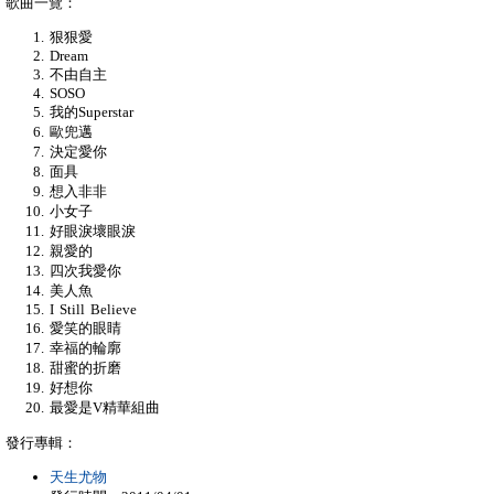
歌曲一覽：
狠狠愛
Dream
不由自主
SOSO
我的Superstar
歐兜邁
決定愛你
面具
想入非非
小女子
好眼淚壞眼淚
親愛的
四次我愛你
美人魚
I Still Believe
愛笑的眼睛
幸福的輪廓
甜蜜的折磨
好想你
最愛是V精華組曲
發行專輯：
天生尤物