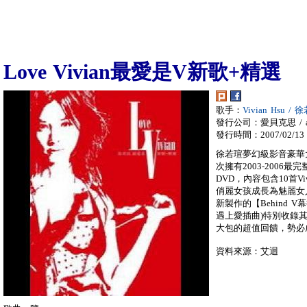
Love Vivian最愛是V新歌+精選
歌手：
Vivian Hsu / 
發行公司：愛貝克思 / a
發行時間：2007/02/13
徐若瑄夢幻級影音豪華大碟
次擁有2003-2006最
DVD，內容包含10首Vi
俏麗女孩成長為魅麗女
新製作的【Behind
遇上愛插曲)特別收錄其
大包的超值回饋，勢必
資料來源：艾迴