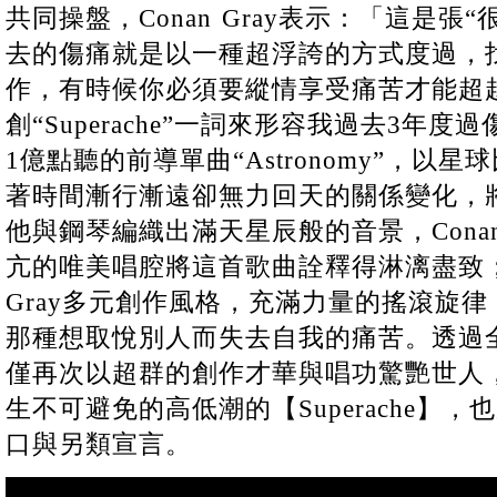
共同操盤，Conan Gray表示：「這是張
去的傷痛就是以一種超浮誇的方式度過，
作，有時候你必須要縱情享受痛苦才能超
創“Superache”一詞來形容我過去3年
1億點聽的前導單曲“Astronomy”，以
著時間漸行漸遠卻無力回天的關係變化，
他與鋼琴編織出滿天星辰般的音景，Conan
亢的唯美唱腔將這首歌曲詮釋得淋漓盡致；“Ji
Gray多元創作風格，充滿力量的搖滾旋
那種想取悅別人而失去自我的痛苦。透過全新專
僅再次以超群的創作才華與唱功驚艷世人
生不可避免的高低潮的【Superache】
口與另類宣言。