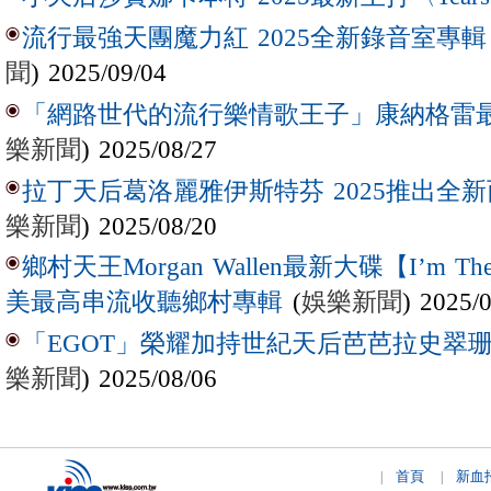
流行最強天團魔力紅 2025全新錄音室專輯【Lov
聞
) 2025/09/04
「網路世代的流行樂情歌王子」康納格雷最新作
樂新聞
) 2025/08/27
拉丁天后葛洛麗雅伊斯特芬 2025推出全新西
樂新聞
) 2025/08/20
鄉村天王Morgan Wallen最新大碟【I’m The
(
娛樂新聞
) 2025/
美最高串流收聽鄉村專輯
「EGOT」榮耀加持世紀天后芭芭拉史翠珊 
樂新聞
) 2025/08/06
首頁
新血
|
|