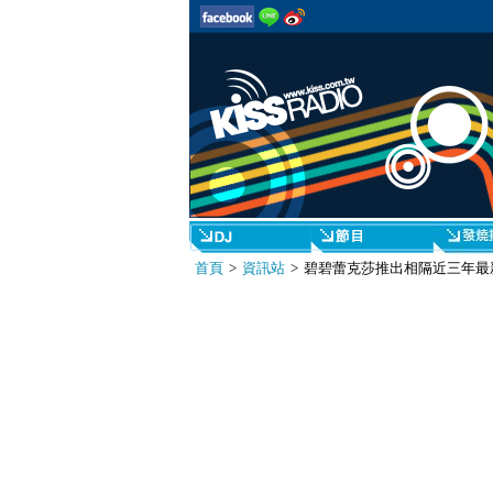
首頁
>
資訊站
> 碧碧蕾克莎推出相隔近三年