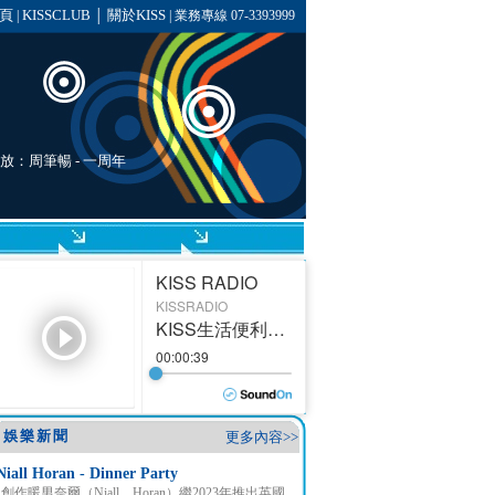
頁
KISSCLUB
關於KISS
|
│
| 業務專線 07-3393999
播放：
周筆暢
-
一周年
娛樂新聞
更多內容>>
Niall Horan - Dinner Party
創作暖男奈爾（Niall Horan）繼2023年推出英國