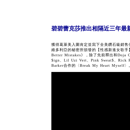
碧碧蕾克莎推出相隔近三年最
獲得葛萊美入圍肯定並寫下全美鑽石級銷售佳績
維多利亞的秘密所頒發的【性感新進女歌手
Better Mistakes》，除了先前釋出和Doja 
$ign、Lil Uzi Vert、Pink Sweat$
Barker合作的〈Break My Heart Myself