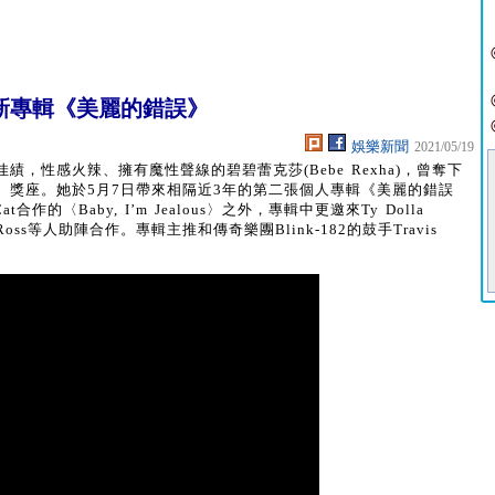
新專輯《美麗的錯誤》
娛樂新聞
2021/05/19
，性感火辣、擁有魔性聲線的碧碧蕾克莎(Bebe Rexha)，曾奪下
】獎座。她於5月7日帶來相隔近3年的第二張個人專輯《美麗的錯誤
Cat合作的〈Baby, I’m Jealous〉之外，專輯中更邀來Ty Dolla
、Rick Ross等人助陣合作。專輯主推和傳奇樂團Blink-182的鼓手Travis
〉。