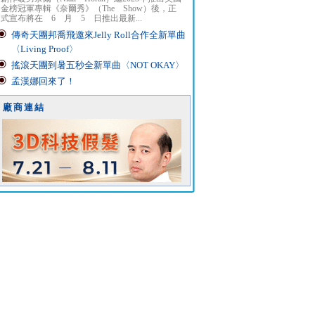
金榜冠軍專輯《奈爾秀》（The Show）後，正
式宣布將在 6 月 5 日推出最新...
傳奇天團邦喬飛邀來Jelly Roll合作全新單曲
〈Living Proof〉
搖滾天團到暑五秒全新單曲〈NOT OKAY〉
孟漢娜回來了！
廠商連結