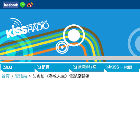
首頁
>
資訊站
> 艾奧迪《游牧人生》電影原聲帶