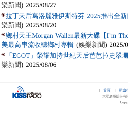
樂新聞
) 2025/08/27
拉丁天后葛洛麗雅伊斯特芬 2025推出全新西
樂新聞
) 2025/08/20
鄉村天王Morgan Wallen最新大碟【I’m The
(
娛樂新聞
) 2025/
美最高串流收聽鄉村專輯
「EGOT」榮耀加持世紀天后芭芭拉史翠珊 
樂新聞
) 2025/08/06
首頁
新血
|
|
大眾廣播股份有限公司 
Copyr