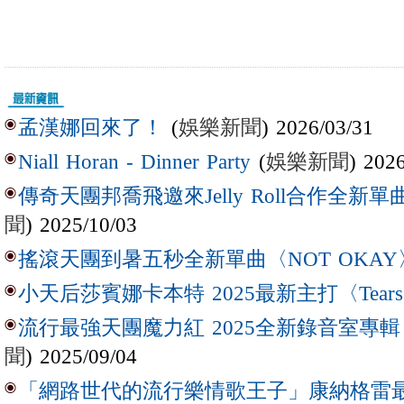
(
娛樂新聞
) 2026/03/31
孟漢娜回來了！
(
娛樂新聞
) 202
Niall Horan - Dinner Party
傳奇天團邦喬飛邀來Jelly Roll合作全新單曲〈L
聞
) 2025/10/03
搖滾天團到暑五秒全新單曲〈NOT OKAY
小天后莎賓娜卡本特 2025最新主打〈Tear
流行最強天團魔力紅 2025全新錄音室專輯【Lov
聞
) 2025/09/04
「網路世代的流行樂情歌王子」康納格雷最新作