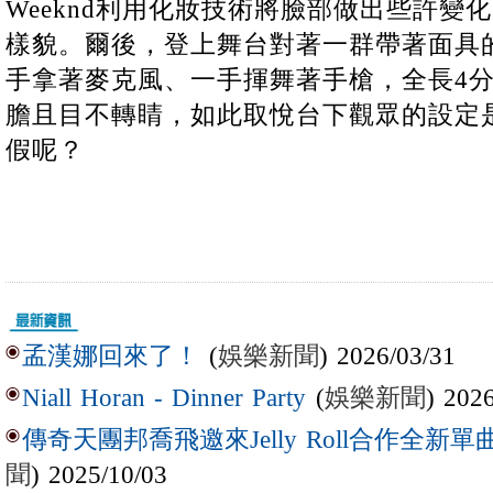
Weeknd利用化妝技術將臉部做出些許變
樣貌。爾後，登上舞台對著一群帶著面具
手拿著麥克風、一手揮舞著手槍，全長4
膽且目不轉睛，如此取悅台下觀眾的設定
假呢？
(
娛樂新聞
) 2026/03/31
孟漢娜回來了！
(
娛樂新聞
) 202
Niall Horan - Dinner Party
傳奇天團邦喬飛邀來Jelly Roll合作全新單曲〈L
聞
) 2025/10/03