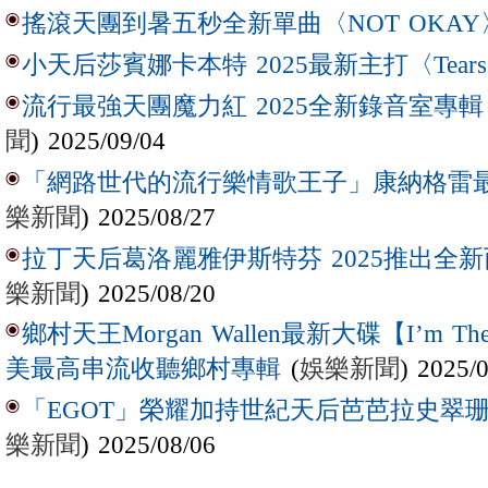
搖滾天團到暑五秒全新單曲〈NOT OKAY
小天后莎賓娜卡本特 2025最新主打〈Tear
流行最強天團魔力紅 2025全新錄音室專輯【Lov
聞
) 2025/09/04
「網路世代的流行樂情歌王子」康納格雷最新作
樂新聞
) 2025/08/27
拉丁天后葛洛麗雅伊斯特芬 2025推出全新西
樂新聞
) 2025/08/20
鄉村天王Morgan Wallen最新大碟【I’m The
(
娛樂新聞
) 2025/
美最高串流收聽鄉村專輯
「EGOT」榮耀加持世紀天后芭芭拉史翠珊 
樂新聞
) 2025/08/06