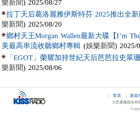
樂新聞
) 2025/08/27
拉丁天后葛洛麗雅伊斯特芬 2025推出全新西
樂新聞
) 2025/08/20
鄉村天王Morgan Wallen最新大碟【I’m The
(
娛樂新聞
) 2025/
美最高串流收聽鄉村專輯
「EGOT」榮耀加持世紀天后芭芭拉史翠珊 
樂新聞
) 2025/08/06
首頁
新血
|
|
大眾廣播股份有限公司 
Copyr