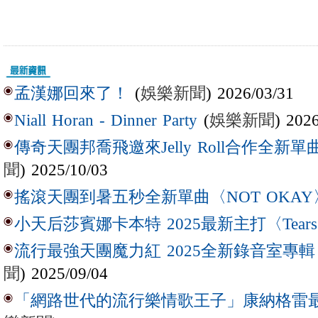
(
娛樂新聞
) 2026/03/31
孟漢娜回來了！
(
娛樂新聞
) 202
Niall Horan - Dinner Party
傳奇天團邦喬飛邀來Jelly Roll合作全新單曲〈L
聞
) 2025/10/03
搖滾天團到暑五秒全新單曲〈NOT OKAY
小天后莎賓娜卡本特 2025最新主打〈Tear
流行最強天團魔力紅 2025全新錄音室專輯【Lov
聞
) 2025/09/04
「網路世代的流行樂情歌王子」康納格雷最新作