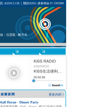
頁
KISSCLUB
關於KISS
|
│
| 業務專線 07-3393999
播放：
伍思凱
- 舞月光
娛樂新聞
更多內容>>
Niall Horan - Dinner Party
創作暖男奈爾（Niall Horan）繼2023年推出英國