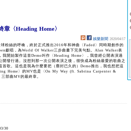
終章〈Heading Home〉
娛樂新聞
2020/04/17
)回應全球粉絲的呼喚，終於正式推出2016年和神曲〈Faded〉同時期創作的
n獻唱，為World Of Walker三步曲畫下完美句點。Alan Walker表
，我開始製作這首Demo叫作〈Heading Home〉，我曾經公開表演過
公開發行過。沒想到那一次公開表演之後，很快成為粉絲最愛的歌曲之
這首歌。這也是我為什麼要把（塵封已久的）Demo推出，我也想把這
e〉的MV也是〈On My Way (ft. Sabrina Carpenter &
 Max)〉三部曲MV的最終章。
03/30