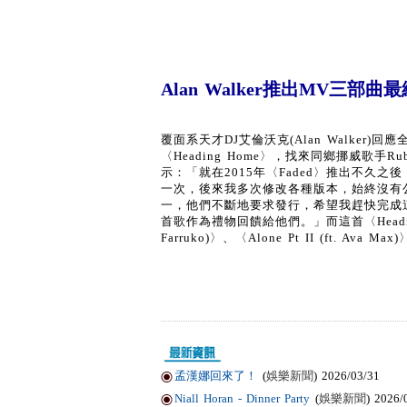
Alan Walker推出MV三部曲最
覆面系天才DJ艾倫沃克(Alan Walker
〈Heading Home〉，找來同鄉挪威歌手Rube
示：「就在2015年〈Faded〉推出不久之後
一次，後來我多次修改各種版本，始終沒有
一，他們不斷地要求發行，希望我趕快完成
首歌作為禮物回饋給他們。」而這首〈Heading Hom
Farruko)〉、〈Alone Pt II (ft. Ava
孟漢娜回來了！
(
娛樂新聞
) 2026/03/31
Niall Horan - Dinner Party
(
娛樂新聞
) 2026/