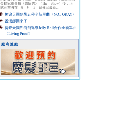
金榜冠軍專輯《奈爾秀》（The Show）後，正
式宣布將在 6 月 5 日推出最新...
搖滾天團到暑五秒全新單曲〈NOT OKAY〉
孟漢娜回來了！
傳奇天團邦喬飛邀來Jelly Roll合作全新單曲
〈Living Proof〉
廠商連結