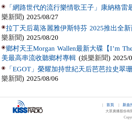
「網路世代的流行樂情歌王子」康納格雷最新作
樂新聞
) 2025/08/27
拉丁天后葛洛麗雅伊斯特芬 2025推出全新西
樂新聞
) 2025/08/20
鄉村天王Morgan Wallen最新大碟【I’m The
(
娛樂新聞
) 2025/
美最高串流收聽鄉村專輯
「EGOT」榮耀加持世紀天后芭芭拉史翠珊 
樂新聞
) 2025/08/06
首頁
新血
|
|
大眾廣播股份有限公司 
Copyr