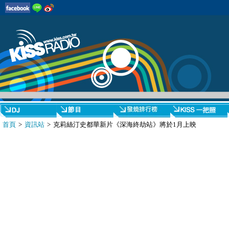
首頁
>
資訊站
> 克莉絲汀史都華新片《深海終劫站》將於1月上映