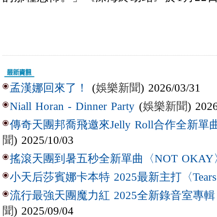
(
娛樂新聞
) 2026/03/31
孟漢娜回來了！
(
娛樂新聞
) 202
Niall Horan - Dinner Party
傳奇天團邦喬飛邀來Jelly Roll合作全新單曲〈L
聞
) 2025/10/03
搖滾天團到暑五秒全新單曲〈NOT OKAY
小天后莎賓娜卡本特 2025最新主打〈Tear
流行最強天團魔力紅 2025全新錄音室專輯【Lov
聞
) 2025/09/04