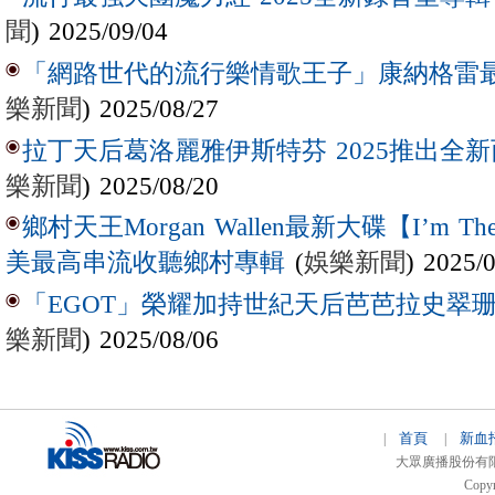
聞
) 2025/09/04
「網路世代的流行樂情歌王子」康納格雷最新作
樂新聞
) 2025/08/27
拉丁天后葛洛麗雅伊斯特芬 2025推出全新西
樂新聞
) 2025/08/20
鄉村天王Morgan Wallen最新大碟【I’m The
(
娛樂新聞
) 2025/
美最高串流收聽鄉村專輯
「EGOT」榮耀加持世紀天后芭芭拉史翠珊 
樂新聞
) 2025/08/06
首頁
新血
|
|
大眾廣播股份有限公司 
Copyr