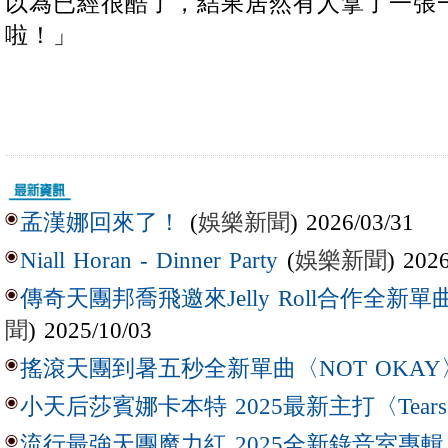
以為已經很酷了，結果居然有人拿了一張一
啦！」
(
娛樂新聞
) 2026/03/31
孟漢娜回來了！
(
娛樂新聞
) 202
Niall Horan - Dinner Party
傳奇天團邦喬飛邀來Jelly Roll合作全新單曲〈L
聞
) 2025/10/03
搖滾天團到暑五秒全新單曲〈NOT OKAY
小天后莎賓娜卡本特 2025最新主打〈Tear
流行最強天團魔力紅 2025全新錄音室專輯【Lov