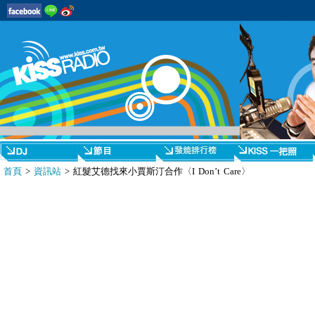
首頁
>
資訊站
> 紅髮艾德找來小賈斯汀合作〈I Don’t Care〉