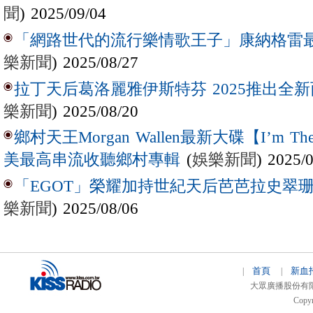
聞
) 2025/09/04
「網路世代的流行樂情歌王子」康納格雷最新作
樂新聞
) 2025/08/27
拉丁天后葛洛麗雅伊斯特芬 2025推出全新西
樂新聞
) 2025/08/20
鄉村天王Morgan Wallen最新大碟【I’m The
(
娛樂新聞
) 2025/
美最高串流收聽鄉村專輯
「EGOT」榮耀加持世紀天后芭芭拉史翠珊 
樂新聞
) 2025/08/06
首頁
新血
|
|
大眾廣播股份有限公司 
Copyr