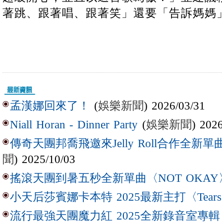
著跳、跟著唱、跟著笑」還要「告訴媽媽
(
娛樂新聞
) 2026/03/31
孟漢娜回來了！
(
娛樂新聞
) 202
Niall Horan - Dinner Party
傳奇天團邦喬飛邀來Jelly Roll合作全新單曲〈L
聞
) 2025/10/03
搖滾天團到暑五秒全新單曲〈NOT OKAY
小天后莎賓娜卡本特 2025最新主打〈Tear
流行最強天團魔力紅 2025全新錄音室專輯【Lov