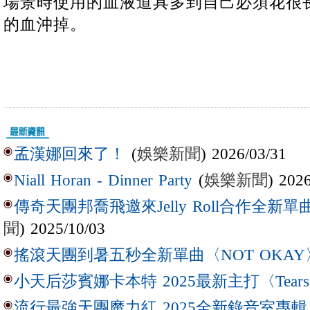
場景時使用的血液道具多到自己必須花很
的血沖掉。
(
娛樂新聞
) 2026/03/31
孟漢娜回來了！
(
娛樂新聞
) 202
Niall Horan - Dinner Party
傳奇天團邦喬飛邀來Jelly Roll合作全新單曲〈L
聞
) 2025/10/03
搖滾天團到暑五秒全新單曲〈NOT OKAY
小天后莎賓娜卡本特 2025最新主打〈Tear
流行最強天團魔力紅 2025全新錄音室專輯【Lov