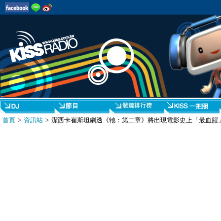
首頁
>
資訊站
> 潔西卡崔斯坦劇透《牠：第二章》將出現電影史上「最血腥