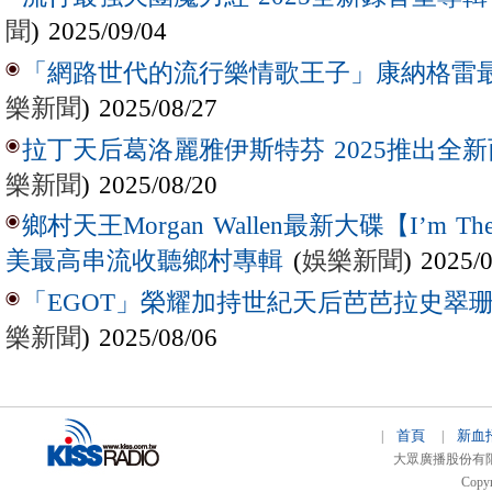
聞
) 2025/09/04
「網路世代的流行樂情歌王子」康納格雷最新作
樂新聞
) 2025/08/27
拉丁天后葛洛麗雅伊斯特芬 2025推出全新西
樂新聞
) 2025/08/20
鄉村天王Morgan Wallen最新大碟【I’m The
(
娛樂新聞
) 2025/
美最高串流收聽鄉村專輯
「EGOT」榮耀加持世紀天后芭芭拉史翠珊 
樂新聞
) 2025/08/06
首頁
新血
|
|
大眾廣播股份有限公司 
Copyr