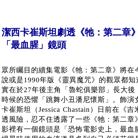
潔西卡崔斯坦劇透《牠：第二章
「最血腥」鏡頭
眾所矚目的續集電影《牠：第二章》將在
說或是1990年版《靈異魔咒》的觀眾都
實在於27年後主角「魯蛇俱樂部」長大後
時候的恐懼「跳舞小丑潘尼懷斯」。飾演
卡崔斯坦（Jessica Chastain）日前
透風險，忍不住透露了一些《牠：第二章
影裡有一個鏡頭是「恐怖電影史上，最血