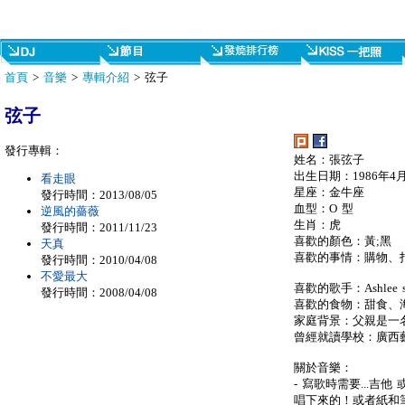
首頁
>
音樂
>
專輯介紹
> 弦子
弦子
發行專輯：
姓名：張弦子
出生日期：1986年4月
看走眼
星座：金牛座
發行時間：2013/08/05
血型：O 型
逆風的薔薇
生肖：虎
發行時間：2011/11/23
喜歡的顏色：黃;黑
天真
喜歡的事情：購物、
發行時間：2010/04/08
不愛最大
喜歡的歌手：Ashlee 
發行時間：2008/04/08
喜歡的食物：甜食、
家庭背景：父親是一
曾經就讀學校：廣西藝
關於音樂：
- 寫歌時需要...吉他
唱下來的！或者紙和