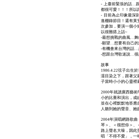
- 上臺前緊張的話
都很可愛！！！所以
- 目前為止印象最
進棚錄節目！還有黃
次參加，要演一個小
以很難搭上話~
-最想挑戰的曲風…舞
-願望…想要有自己
-有機會來台灣的話
-想跟台灣歌迷說…
故事
1986.4.22弦子
濡目染之下，跟著父
子當時小小的心靈裡
2000年就讀廣西藝
小的比賽和演出，成
並在心裡默默地答應
人聽到她的聲音、她
2004年演唱網路歌
琴＞、＜很想你＞、
路上聲名大噪，因此受
唱「不得不愛」，一