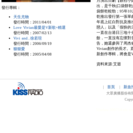
月演出日劇【鑽石小
出，是千秋(口袋餅
發行專輯：
袋餅乾較勁；95年1
乾推出發行第一張單
天生尤物
年底上紅白對抗及推
發行時間：2011/04/01
戀人」以及「假扮的
Love Vivian最愛是V新歌+精選
一直在台港日三地十
發行時間：2007/02/13
餘，一直沒有忘懷對
Vivi and...徐若瑄
告，她還參與了周杰
發行時間：2006/09/19
Vivian創作的長才。
狠狠愛
新創作專輯，將會是V
發行時間：2005/04/08
資料來源:艾迴
首頁
新血
|
|
大眾廣播股份有限公司 
Copyr
51relaw
300714
nfc ta