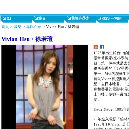
首頁
>
音樂
>
專輯介紹
> Vivian Hsu / 徐若瑄
Vivian Hsu / 徐若瑄
1975年出生於台中的
候常常搬家(光小學
錢，第一件事就是去買間
視所舉辦的「TV星
第一，Vivi的演藝
首先Vivian被挖
想：去日本唸書。「少
劇和香港的電影中演
上市後，使她一躍而
度。
&#62;&#62; 199
93年進入電影「笑林
1995年1月Vivia