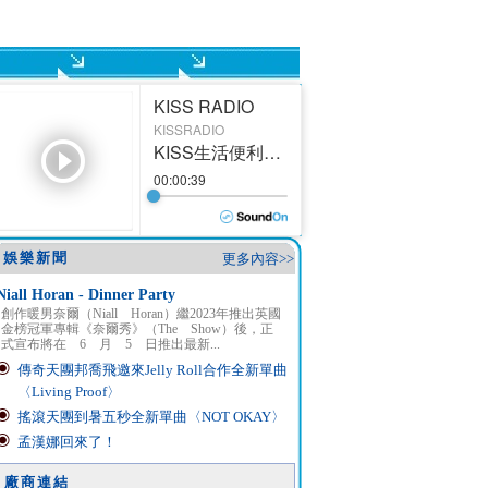
娛樂新聞
更多內容>>
Niall Horan - Dinner Party
創作暖男奈爾（Niall Horan）繼2023年推出英國
金榜冠軍專輯《奈爾秀》（The Show）後，正
式宣布將在 6 月 5 日推出最新...
傳奇天團邦喬飛邀來Jelly Roll合作全新單曲
〈Living Proof〉
搖滾天團到暑五秒全新單曲〈NOT OKAY〉
孟漢娜回來了！
廠商連結