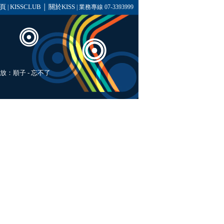
頁
KISSCLUB
關於KISS
|
│
| 業務專線 07-3393999
播放：順子 - 忘不了