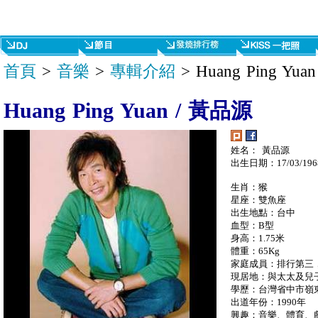
首頁
>
音樂
>
專輯介紹
> Huang Ping Yu
Huang Ping Yuan / 黃品源
姓名： 黃品源
出生日期：17/03/196
生肖：猴
星座：雙魚座
出生地點：台中
血型：B型
身高：1.75米
體重：65Kg
家庭成員：排行第三
現居地：與太太及兒
學歷：台灣省中市嶺
出道年份：1990年
興趣：音樂、體育、