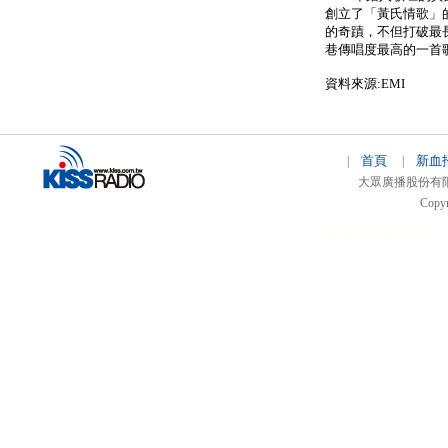
創立了「黃氏情歌」
的奇蹟，不但打破最
巷傳唱度最高的一首
資料來源:EMI
首頁
新血
|
|
大眾廣播股份有限公司 
Copyr
51relaw
300714
nfc ta