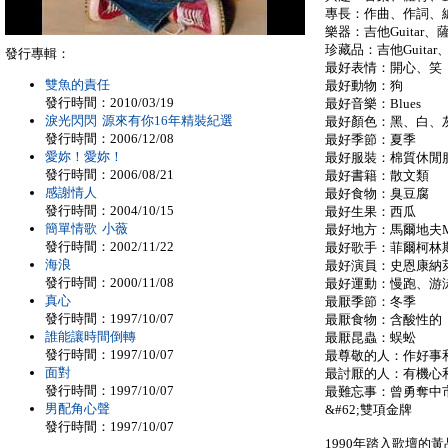
專長：作曲、作詞、
樂器：吉他Guitar、薩
珍藏品：吉他Guitar、彼
發行專輯：
最好表情：開心、笑
雙魚的責任
最好動物：狗
發行時間：2010/03/19
最好音樂：Blues
淚光閃閃 源來有你16年精裝紀選
最好顏色：黑、白、
發行時間：2006/12/08
最好季節：夏季
愛妳！愛妳！
最好服裝：棉質休閒
發行時間：2006/08/21
最好書籍：散文類
感謝情人
最好食物：臭豆腐
發行時間：2004/10/15
最好生果：西瓜
簡單情歌 小薇
最好地方：馬爾地夫Mal
發行時間：2002/11/22
最好歌手：菲爾柯林斯Phil
海浪
最好演員：史恩康納萊Sea
發行時間：2000/11/08
最好運動：慢跑、游
真心
最厭季節：冬季
發行時間：1997/10/07
最厭食物：含酸性的
誰能讓時間倒轉
最厭昆蟲：蜈蚣
發行時間：1997/10/07
最尊敬的人：作好事
面對
最討厭的人：有機心
發行時間：1997/10/07
最難忘事：曾勇奪中市運
男配角心聲
&#62;雙項金牌
發行時間：1997/10/07
1990年踏入歌壇的