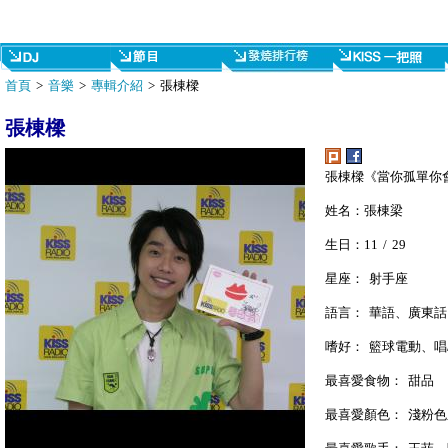
首頁
>
音樂
>
專輯介紹
> 張棟樑
張棟樑
張棟樑《當你孤單你
姓名：張棟梁
生日：11 / 29
星座： 射手座
語言： 華語、廣東
嗜好： 籃球電動、唱
最喜愛食物： 甜品
最喜愛顏色： 淺粉色