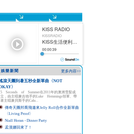
娛樂新聞
更多內容>>
搖滾天團到暑五秒全新單曲〈NOT
OKAY〉
5 Seconds of Summer在2011年的澳洲雪梨成
立，由主唱兼吉他手的Luke Hemmings領軍、帶
著主唱兼貝斯手的Calu...
傳奇天團邦喬飛邀來Jelly Roll合作全新單曲
〈Living Proof〉
Niall Horan - Dinner Party
孟漢娜回來了！