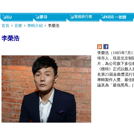
首頁
>
音樂
>
專輯介紹
> 李榮浩
李榮浩
李榮浩（1985年7
埠市人，現居北京朝陽
片，為公司旗下多位歌
《模特》正式以藝人身
名第25屆金曲獎流
專輯製作人獎、最佳
論其為「最強黑馬」[