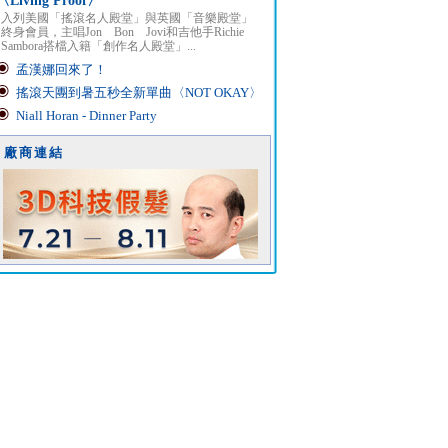
〈Living Proof〉
入列美國「搖滾名人殿堂」與英國「音樂殿堂」
終身會員，主唱Jon Bon Jovi和吉他手Richie
Sambora搭檔入籍「創作名人殿堂」...
孟漢娜回來了！
搖滾天團到暑五秒全新單曲〈NOT OKAY〉
Niall Horan - Dinner Party
廠商連結