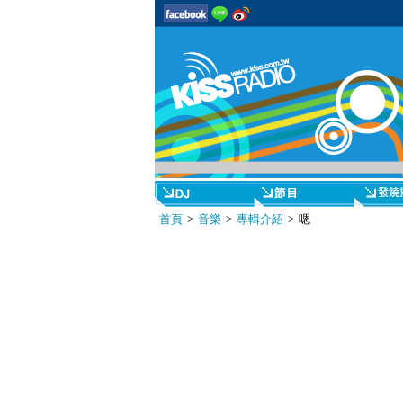
首頁
>
音樂
>
專輯介紹
> 嗯