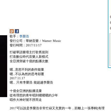
歌手：
李榮浩
發行公司：華納音樂 / Warner Music
發行時間：2017/11/17
打破華語樂壇主打歌舊規則
打造數位時代音樂人新模式
全亞洲突破十億的點播次數
嗯...意想不到的創作能量
嗯...不以為然的思考顛覆
2017.11.17
嗯... 只有李榮浩 能超越李榮浩
十億全亞洲的點播流量
從有理想的青年唱到嗯嗯嗯的少年
唱作大神封號不脛而走
2017可以說是李榮浩非常忙碌又充實的一年，距離上一張專輯[有理