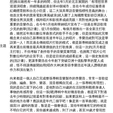
想]推出雖然有一年多的時間，但去年5月於北京展開的「有理想世界
巡迴演唱會」持續飛越超過全球40個城市，並在今年成功征服香港
紅磡體育館和台北小巨蛋，這二大深具華語音樂指標性意義的舞台；
他首次客串的賣座電影[乘風破浪]就入圍了上海國際電影節亞洲新人
獎最佳男演員獎；橫跨唱片和影視界成績亮眼！而對他來說每一年最
重要的音樂作品，在今年5月他和華納唱片宣布了一項過去華語歌壇
少見的創舉[浩計畫]，從5月份開始，每個月都推出一首全新主打歌
曲，雖然近年推出數位單曲形式的歌手不在少數，但是採用如此完整
概念來介紹自己新專輯並長達半年以上的唱片，李榮浩絕對可說是華
語第一人！而且過去傳統唱片打歌的模式，都是新專輯錄製完成之後
版主題
再來選出前幾首最具商業價值的主打歌推廣，但這一次的[月月都是
主打歌]，不但考驗了創作歌手的音樂質量問題，也挑戰了唱片公司
對數位時代的企宣手法，但是從目前的成績看起來，這一個史無前例
的[浩計畫]，更讓李榮浩在今年創下突破亞洲十億點擊率的驚人成
績，怪不得讓傳媒開始用[唱作大神]來形容李榮浩近年讓人讚嘆的創
作力和演出魅力！
向來都是一個人自己完成整張專輯音樂製作的李榮浩，常常一首歌從
詞曲、編曲、製作、樂器、混音都獨自完成，上一張專輯[有理想]，
寫的是自己當下的心情，是他對自己30歲的生活狀態和觀察身邊人
事物的有感而發，但這一張[嗯]專輯中有好幾首歌曲，都是寫下對過
去年少時期的記憶還有對青春的回顧，如果要說和上一張專輯最不一
樣的地方在哪？應該就是年代二個字吧！像是第一首單曲[嗯]，就是
描寫18 歲時的叛逆，叛逆是一個奢侈品，當你年輕擁有它的時候並
不明白它的可貴，當你越來越成熟，到了28歲，甚至38歲才發現想