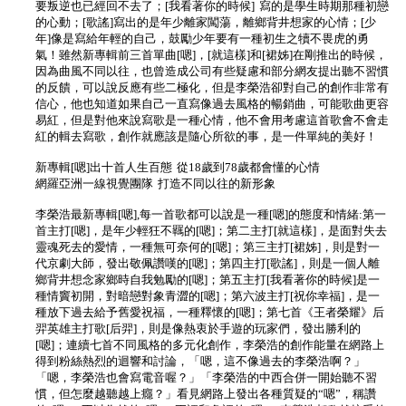
要叛逆也已經回不去了；[我看著你的時候] 寫的是學生時期那種初戀
的心動；[歌謠]寫出的是年少離家闖蕩，離鄉背井想家的心情；[少
年]像是寫給年輕的自己，鼓勵少年要有一種初生之犢不畏虎的勇
氣！雖然新專輯前三首單曲[嗯]，[就這樣]和[裙姊]在剛推出的時候，
因為曲風不同以往，也曾造成公司有些疑慮和部分網友提出聽不習慣
的反饋，可以說反應有些二極化，但是李榮浩卻對自己的創作非常有
信心，他也知道如果自己一直寫像過去風格的暢銷曲，可能歌曲更容
易紅，但是對他來說寫歌是一種心情，他不會用考慮這首歌會不會走
紅的輯去寫歌，創作就應該是隨心所欲的事，是一件單純的美好！
新專輯[嗯]出十首人生百態 從18歲到78歲都會懂的心情
網羅亞洲一線視覺團隊 打造不同以往的新形象
李榮浩最新專輯[嗯],每一首歌都可以說是一種[嗯]的態度和情緒:第一
首主打[嗯]，是年少輕狂不羈的[嗯]；第二主打[就這樣]，是面對失去
靈魂死去的愛情，一種無可奈何的[嗯]；第三主打[裙姊]，則是對一
代京劇大師，發出敬佩讚嘆的[嗯]；第四主打[歌謠]，則是一個人離
鄉背井想念家鄉時自我勉勵的[嗯]；第五主打[我看著你的時候]是一
種情竇初開，對暗戀對象青澀的[嗯]；第六波主打[祝你幸福]，是一
種放下過去給予舊愛祝福，一種釋懷的[嗯]；第七首《王者榮耀》后
羿英雄主打歌[后羿]，則是像熱衷於手遊的玩家們，發出勝利的
[嗯]；連續七首不同風格的多元化創作，李榮浩的創作能量在網路上
得到粉絲熱烈的迴響和討論，「嗯，這不像過去的李榮浩啊？」
「嗯，李榮浩也會寫電音喔？」「李榮浩的中西合併一開始聽不習
慣，但怎麼越聽越上癮？」看見網路上發出各種質疑的“嗯”，稱讚