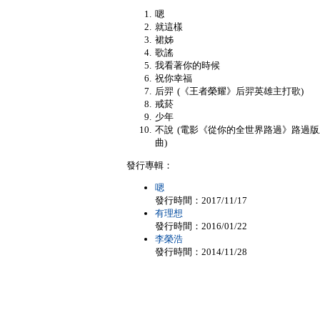
嗯
就這樣
裙姊
歌謠
我看著你的時候
祝你幸福
后羿 (《王者榮耀》后羿英雄主打歌)
戒菸
少年
不說 (電影《從你的全世界路過》路過
曲)
發行專輯：
嗯
發行時間：2017/11/17
有理想
發行時間：2016/01/22
李榮浩
發行時間：2014/11/28