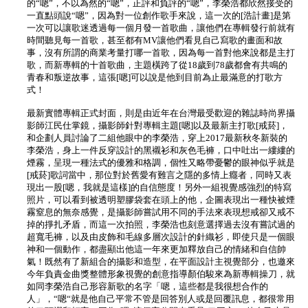
的“嗯”，不以為然的“嗯”，正評和負評的“嗯”，李榮浩都欣然接受的
一直點頭說“嗯”，因為對一位創作歌手來說，這一次的[浩計畫]是第
一次可以讓歌迷透過每一個月發一首歌曲，讓他們在專輯發行前就有
時間聽見每一首歌，甚至都有MV讓他們看見自己寫歌的畫面和故
事，沒有所謂的商業考量打哪一首歌，因為每一首對他來說都是主打
歌，而新專輯的十首歌曲，主題橫跨了從18歲到78歲都會有共鳴的
青春和叛逆故事，這張[嗯]可以說是他到目前為止最滿意的打歌方
式！
最新實體專輯正式封面，則是由近年在台灣最受歡迎的雜誌時尚界攝
影師江民仕掌鏡，攝影師針對專輯主題[嗯]以及最新主打歌[戒菸]，
和企劃人員討論了二組他眼中的李榮浩，穿上2017最新秋冬新裝的
李榮浩，身上一件反穿設計的黑襯衫和灰色毛褲，口中吐出一縷縷的
煙霧，呈現一種法式的優雅和格調，個性又略帶憂鬱的眼神似乎就是
[戒菸]歌詞當中，那位對於舊愛有難言之隱的多情上癮者，同時又表
現出一股[嗯，我就是這樣]的自信態度！另外一組視覺感強烈的特寫
照片，可以看到被透明塑膠袋套在頭上的他，企圖表現出一種快被煙
霧窒息的無奈感覺，是攝影師嘗試用不同的手法來表現想戒卻又戒不
掉的掙扎矛盾，而這一次拍照，李榮浩也刻意選擇過去沒有嘗試過的
超寬毛褲，以及由皮飾和毛線多層次設計的針織衫，即使只是一個眼
神和一個動作，都盡顯出他這一年來更加釋放自己的情緒和自信帥
氣！既然有了新組合的攝影和造型，在平面設計主視覺部分，也邀來
今年負責金曲獎整體形象視覺的創意指導顏伯駿來為新專輯操刀，就
如同李榮浩自己形容新歌的名字「嗯，這些都是我很想合作的
人」，“嗯“就是他自己平常不管是回答別人或是回覆訊息，都很常用