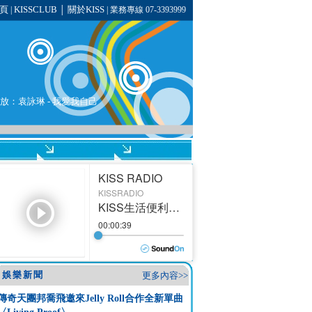
頁
KISSCLUB
關於KISS
|
│
| 業務專線 07-3393999
播放：
袁詠琳
- 我愛我自己
娛樂新聞
更多內容>>
傳奇天團邦喬飛邀來Jelly Roll合作全新單曲