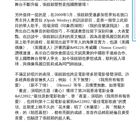
舞台不斷升級，張靚穎聲勢直指國際樂壇！
另外值得一提的是，在2009年5月，張靚穎受邀參加世界知名脫口
秀主持人奧普拉 (Oprah Winfrey) 的訪談節目，是第一個登上此節
目的華人歌手。現場演唱《印象西湖雨》《我的音樂讓我說》，並
秀出自己海豚音的歌唱技巧，不僅讓奧普拉留下深刻印象，大表驚
豔。在訪談中，張靚穎以流利的英文暢談，因為喜愛瑪麗亞凱莉而
當上歌手的過程，並展現出超乎平常人的海豚音實力，也讓《美國
偶像》、《英國達人》評審西蒙&#8226;考威爾（Simon Cowell）
讚嘆連連，表示自己很快會跟這位天賦異秉的中國歌手連絡合作。
登上國際舞台替華人爭光，如今張靚穎也夢想成真，順利簽入環
球，與偶像瑪麗亞凱莉成為同門師姐妹。
不滿足於唱片的表現，張靚穎也跨足電影替多部電影發聲演唱。許
多經典歌曲皆膾炙人口，例如:《 天下無雙》、《我用所有報答
愛》、《新不了情》、《Heroes》等等，且獲獎無數。如替電影
「畫皮」演唱的主題《畫心》獲得了第28屆香港電影金像
&#22892;“最佳原創電影歌曲”，替「夜宴」演唱的《我用所有報答
愛》，也得到第十二屆電影金紫荊&#22892;“最佳電影歌曲”的獎
項。近期更上映不久的「花木蘭」唱了《木蘭星》，與「熊貓大
俠」的《朝思暮想》，都有亮眼的成績，首首作品精彩絕倫且廣受
喜愛，也驗證了張靚穎的超人氣。