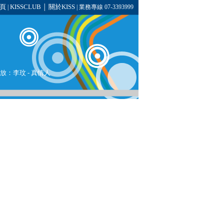
頁
KISSCLUB
關於KISS
|
│
| 業務專線 07-3393999
播放：
李玟
-
真情人