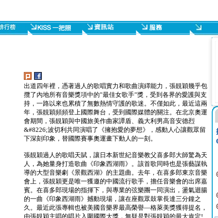
出道四年裡，憑著過人的歌唱實力和歌曲演繹能力，張靚穎幾乎包
攬了內地所有音樂獎項中的”最佳女歌手”獎，受到各界的愛護與支
持，一路以來也累積了無數熱情守護的歌迷。不僅如此，最近這兩
年，張靚穎頻頻登上國際舞台，受到國際媒體的關注。在北京奧運
會期間，張靚穎與中國旅美作曲家譚盾、義大利男高音安德烈
&#8226;波切利共同演唱了《擁抱愛的夢想》，感動人心讓觀眾留
下深刻印象，替國際賽事奧運畫下動人的一刻。
張靚穎過人的歌唱天賦，讓日本新世紀音樂教父喜多郎大師驚為天
人，為她量身打造歌曲《印象西湖雨》。該首歌同時也是張藝謀執
導的大型音樂劇《景觀西湖》的主題曲。去年，在喜多郎東京音樂
會上，張靚穎更是唯一獲邀的中國流行歌手，擔任音樂會的出席嘉
賓。在喜多郎現場的指揮下，與專業的弦樂團一同演出，盪氣迴腸
的一曲《印象西湖雨》撼動現場，讓在座觀眾鼓掌長達三分鐘之
久。最近此張專輯也被美國音樂界最高榮譽—格萊美獎獲得提名，
由張靚穎主唱的唱片入圍國際大獎，無疑是對張靚穎的最大肯定!