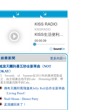
娛樂新聞
更多內容>>
搖滾天團到暑五秒全新單曲〈NOT
OKAY〉
5 Seconds of Summer在2011年的澳洲雪梨成
立，由主唱兼吉他手的Luke Hemmings領軍、帶
著主唱兼貝斯手的Calu...
傳奇天團邦喬飛邀來Jelly Roll合作全新單曲
〈Living Proof〉
Niall Horan - Dinner Party
孟漢娜回來了！