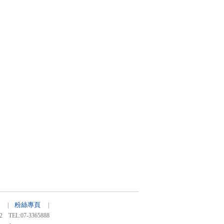
粉絲專頁
56 |
|
:07-3365888