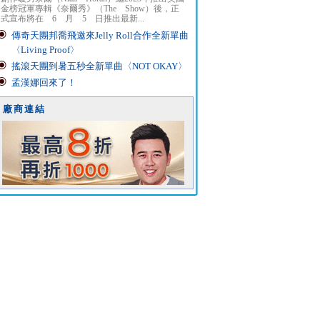
金榜冠軍專輯《奈爾秀》（The Show）後，正
式宣布將在 6 月 5 日推出最新...
傳奇天團邦喬飛邀來Jelly Roll合作全新單曲
〈Living Proof〉
搖滾天團到暑五秒全新單曲〈NOT OKAY〉
孟漢娜回來了！
廠商連結