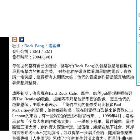
歌手：
Rock Bang / 洛客班
發行公司：EMI / EMI
發行時間：2004/03/01
每個世代都有自己的聲音，洛客班(Rock Bang)的音樂就是這個世代
最具衝擊力的搖滾之聲。 雖然他們平常喜歡看周星馳的電影，喜歡
講一堆笑話，逗得所有人開懷大笑，他們的音樂創作卻是認真地懷抱
著夢想與堅持。
成團初期，洛客班在Hard Rock Cafe、犛舍、98等pub駐場翻唱披頭
四The Beatles的歌曲。披頭四不只是他們學習的對象，更是他們的
啟蒙恩師，主唱王爺表示：「我們早期的創作受到比較多Paul
McCartney的影響，旋律都很甜美；現在則覺得自己越來越喜歡John
Lennon的東西，有一些深沉的想法不斷冒出來」。1999年4月，洛客
班參加「全國大專創作歌謠大賽」，一舉奪下冠軍、最佳編曲、最佳
團體三項大獎，創作實力深受肯定。退伍後，繼續在地下社會、河岸
留言等知名pub不定期演出，並取得第一張唱片合約，開始製作樂團
首張專輯《人生證明》累積了7年的創作與演出實力，而且詞+曲+編