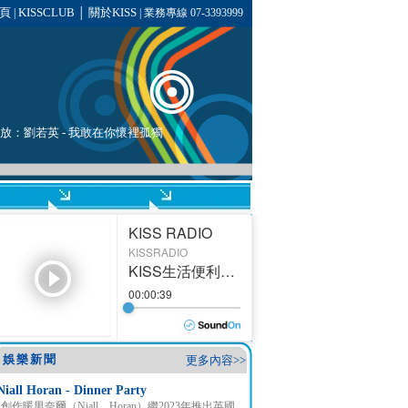
頁
KISSCLUB
關於KISS
|
│
| 業務專線 07-3393999
播放：
劉若英
- 我敢在你懷裡孤獨
娛樂新聞
更多內容>>
Niall Horan - Dinner Party
創作暖男奈爾（Niall Horan）繼2023年推出英國