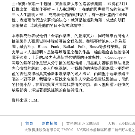
曲+演奏+演唱一手包辦，來自世新大學的洛客班樂團， 即將在3月1
日推出第一張創作專輯 –《人生證明》！在他們與專輯同名的首支單
曲＜人生證明＞裡， 充滿著他們的瘋狂活力，有一種旺盛的生命韌
性，表達著他們追求夢想的決心 ! 就算是被逼到角落，依然向明日
朝陽挺進! 這就是他們的日不落搖滾精神！
本專輯充分表現他們「全唱作樂團」的豐厚實力，同時邀來台灣兩大
搖滾製作人張震嶽與林暐哲幕後全程監製。整張專輯以Rock作為基
調，融合Pop、Blues、Funk、Ballad、Folk、Bossa等多樣樂風。首
支單曲＜人生證明＞是洛客班退伍之後的作品，編曲融合吉他搖滾與
電子節奏，十足的z發力充滿新世代樂團的狂放率性。＜Goodbye＞
開場的鋼琴就像是戀人分手後的紛亂情緒，用盡氣力卻依舊無法擺脫
內心悔恨的糾結，令人印象深刻。＜我想你的快樂是因為我＞瀏亮輕
盈的吉他旋律極具英倫新浪漫樂隊的迷人風采。由鍵盤手冠豪擔綱主
唱的＜對不起，我騙你＞更找來名製作人李欣芸負責弦樂編曲，簡約
的抒情小品，在琴鍵與琴弦間尋找愛情的奇蹟。而＜無所謂＞輕快的
放客節奏，洋溢著衝浪搖滾的自信與活力。
資料來源：EMI
首頁
新血招募
|
|
| 業務專線 07-3393999 | 人數：3504386
大眾廣播股份有限公司 FM99.9 806高雄市前鎮區民權二路6號34樓之2 TEL