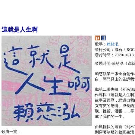
這就是人生啊
歌手：
賴慈泓
發行公司：滾石 / ROC
發行時間：2020/10/13
發燒時間-賴慈泓《這
賴慈泓第三張全新創作
白，開門見山的告訴我
繼第二張專輯《別來無
作專輯《這就是人生啊
故事及經歷，經過自我
哭有笑的感情、成長的
礪、挫折、溫暖……等
成了我們的一生。
曲風輕快的這首〈到不
歌曲一覽：
到穿著制服的校園生活