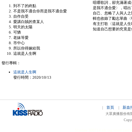
咀嚼歌詞，卻充滿著成
到不了的終點
是我不適合愛〉，唱出
不是我不適合你而是我不適合愛
自己、忽略了人與人之
自作自受
輯也收錄了勵志單曲〈
愛講白賊的查某人
有主打歌〈這就是人生
明天的太陽
知道自己想要的究竟是
可憐
老妹等愛
市中心
所以你得嫁給我
這就是人生啊
發行專輯：
這就是人生啊
發行時間：2020/10/13
首頁
新血
|
|
大眾廣播股份有限公司 
Copyr
51relaw
300714
nfc tag
smart card 