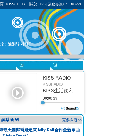
頁
KISSCLUB
關於KISS
|
│
| 業務專線 07-3393999
播放：陳嫺靜 - 輕輕
娛樂新聞
更多內容>>
傳奇天團邦喬飛邀來Jelly Roll合作全新單曲