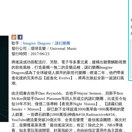
歌手：
Imagine Dragons / 謎幻樂團
發行公司：環球音樂 / Universal Music
發行時間：2017/06/23
將搖滾成功搭配流行、另類、電子等多重元素，建構出聽覺觸動視覺
的前衛風格，打造最獨一無二的音樂品種，謎幻樂團Imagine
Dragons成為了全球破億人膜拜的新世代樂團；睽違二年，他們帶著
進化後的完美作品【超進化 Evolve】，將再次掀起全新一波謎幻風
潮。
由主唱兼吉他手Dan Reynolds、吉他手Wayne Sermon、貝斯手Ben
McKee與鼓手Daniel Platzman等四人所成立的謎幻樂團，出道至今短
短10年不到、僅僅二張專輯【夜視界Night Visions】、【謎霧幻鏡
Smoke + Mirrors】，卻已創下全球超過3000萬單曲+900萬專輯的驚
人銷量、一首鑽石銷量(1000萬張)神曲&#34;Radioactive&#34;、
YouTube總流量突破20億次等、全美音樂獎「最佳搖滾團體」兩次封
王，並榮獲葛萊美獎「最佳搖滾演出」肯定！除此之外，NBA季後
賽、知名電玩英雄聯盟、好萊塢鉅片，亦紛紛指定選用作為主題曲，