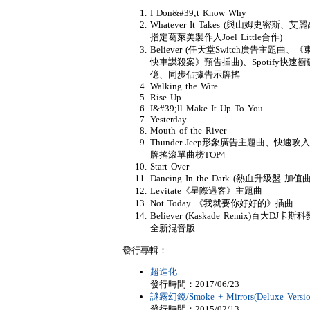
I Don&#39;t Know Why
Whatever It Takes (與山姆史密斯、艾
指定葛萊美製作人Joel Little合作)
Believer (任天堂Switch廣告主題曲、《
快車謀殺案》預告插曲)、Spotify快速衝
億、同步佔據告示牌搖
Walking the Wire
Rise Up
I&#39;ll Make It Up To You
Yesterday
Mouth of the River
Thunder Jeep形象廣告主題曲、快速攻
牌搖滾單曲榜TOP4
Start Over
Dancing In the Dark (熱血升級盤 加值曲
Levitate《星際過客》主題曲
Not Today 《我就要你好好的》插曲
Believer (Kaskade Remix)百大DJ卡斯
全新混音版
發行專輯：
超進化
發行時間：2017/06/23
謎霧幻鏡/Smoke + Mirrors(Deluxe Versio
發行時間：2015/02/13