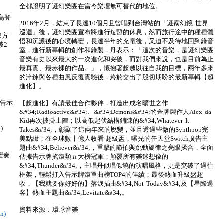
全都證明了謎幻樂團在當今樂壇無可替代的地位。
麗高登
2016年2月，結束了長達10個月且曾唱到台灣站的「謎霧幻鏡 世界
巡迴」後，謎幻樂團宣布將進行短暫的休息，然而旅行途中的種種體
東方
悟和沉澱後的心境轉變，長達半年的充電後，又迫不及待地回到錄音
破2
室，進行新專輯的創作和錄製，丹表示：「這次的音樂，是謎幻樂團
音樂有史以來最大的一次進化和突破，而對我們來說，也是目前為止
最真實、最赤裸的作品。」，懷抱著超越以往自我的目標，兩年多來
的淬鍊與各種曲風反覆實驗後，終於交出了殷切期盼的最新專輯【超
進化】。
入告示
【超進化】有請最佳合作夥伴，打造出成名曠世之作
&#34;Radioactive&#34;、&#34;Demons&#34;的金牌製作人Alex da
Kid再次披掛上陣；以高低起伏結構鋪陳的&#34;Whatever It
)
Takes&#34;，彰顯了這兩年來的蛻變，並且透過些微的Synthpop完
美點綴；在全球數十億人收看-超級盃，曝光的任天堂Switch廣告主
題曲&#34;Believer&#34;，重擊的節拍與跳動旋律之亮眼揉合，全面
科變奏
佔據告示牌搖滾類五大榜冠軍；顛覆所有樂迷想像的
&#34;Thunder&#34;，主唱丹似唱似饒的演唱風格，更是突破了過往
框架，輕鬆打入告示牌滾單曲榜TOP4的佳績；最後熱血升級盤超
收，【我就要你好好的】落淚插曲&#34;Not Today&#34;及【星際過
客】熱血主題曲&#34;Levitate&#34;。
資料來源 : 環球音樂
n)