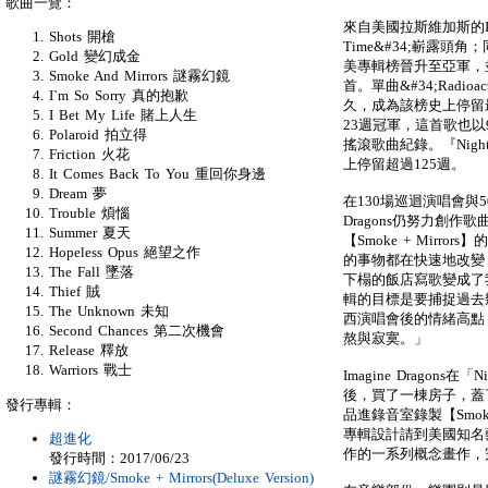
歌曲一覽：
來自美國拉斯維加斯的Imagi
Shots 開槍
Time&#34;嶄露頭角；
Gold 變幻成金
美專輯榜晉升至亞軍，並成
Smoke And Mirrors 謎霧幻鏡
首。單曲&#34;Radio
I`m So Sorry 真的抱歉
久，成為該榜史上停留
I Bet My Life 賭上人生
23週冠軍，這首歌也以
Polaroid 拍立得
搖滾歌曲紀錄。『Nigh
Friction 火花
上停留超過125週。
It Comes Back To You 重回你身邊
Dream 夢
在130場巡迴演唱會與5
Trouble 煩惱
Dragons仍努力創
Summer 夏天
【Smoke + Mirror
Hopeless Opus 絕望之作
的事物都在快速地改變
The Fall 墜落
下榻的飯店寫歌變成了
Thief 賊
輯的目標是要捕捉過去
The Unknown 未知
西演唱會後的情緒高點
Second Chances 第二次機會
熬與寂寞。」
Release 釋放
Warriors 戰士
Imagine Dragons在
後，買了一棟房子，蓋
發行專輯：
品進錄音室錄製【Smoke +
專輯設計請到美國知名藝
超進化
作的一系列概念畫作，
發行時間：2017/06/23
謎霧幻鏡/Smoke + Mirrors(Deluxe Version)