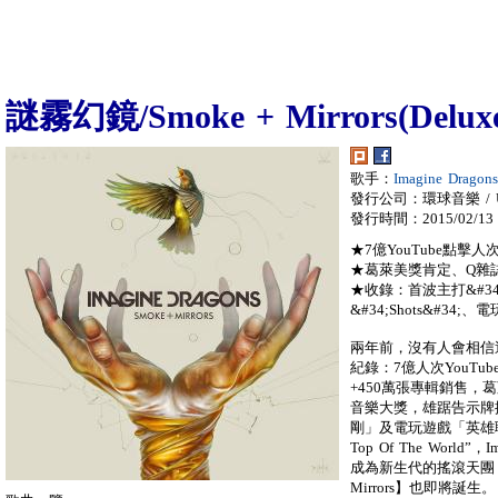
謎霧幻鏡/Smoke + Mirrors(Deluxe 
歌手：
Imagine Drag
發行公司：環球音樂 / Univ
發行時間：2015/02/13
★7億YouTube點擊
★葛萊美獎肯定、Q雜誌
★收錄：首波主打&#34;I 
&#34;Shots&#34;、
兩年前，沒有人會相信
紀錄：7億人次YouTu
+450萬張專輯銷售，
音樂大獎，雄踞告示牌
剛」及電玩遊戲「英雄
Top Of The Worl
成為新生代的搖滾天團，
Mirrors】也即將誕生。