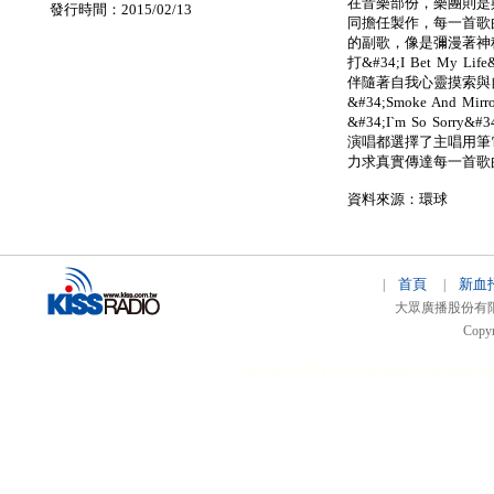
在音樂部份，樂團則是與『Ni
發行時間：2015/02/13
同擔任製作，每一首歌
的副歌，像是彌漫著神
打&#34;I Bet My
伴隨著自我心靈摸索與
&#34;Smoke And
&#34;I`m So So
演唱都選擇了主唱用筆
力求真實傳達每一首歌
資料來源：環球
首頁
新血
|
|
大眾廣播股份有限公司 
Copyr
51relaw
300714
nfc tag
smart card smart
hi