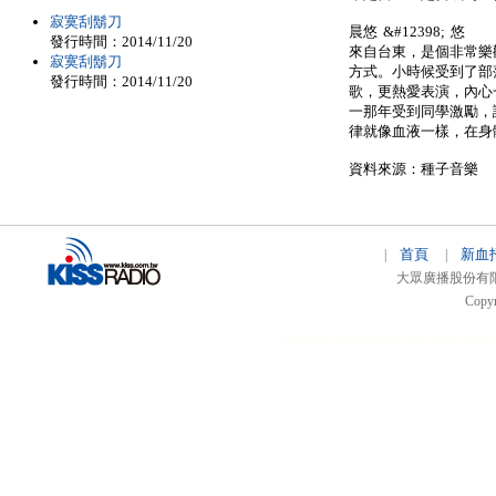
寂寞刮鬍刀
晨悠 &#12398; 悠
發行時間：2014/11/20
來自台東，是個非常樂
寂寞刮鬍刀
方式。小時候受到了部
發行時間：2014/11/20
歌，更熱愛表演，內心
一那年受到同學激勵，
律就像血液一樣，在身
資料來源：種子音樂
首頁
新血
|
|
大眾廣播股份有限公司 
Copyr
51relaw
300714
nfc tag
smart card 