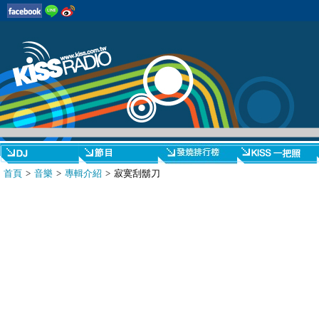
首頁
>
音樂
>
專輯介紹
> 寂寞刮鬍刀