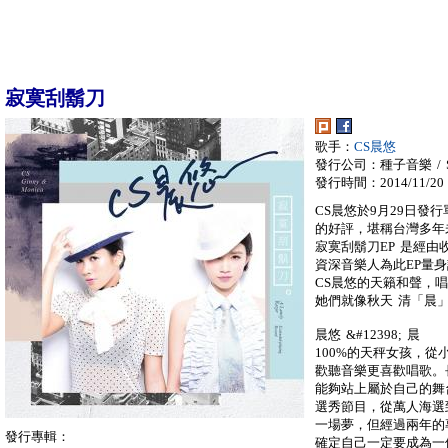
寂寞刮鬍刀
歌手：
CS晨悠
發行公司：種子音樂 / SE
發行時間：2014/11/20
CS晨悠於9月29日發
的好評，堪稱台灣多年
寂寞刮鬍刀EP 是經
資深音樂人為此EP量
CS晨悠的天籟和聲，唱
她們就像秋天 清「晨
晨悠 &#12398; 晨
100%的天秤女孩，
歡聽音樂更喜歡唱歌。
能夠站上屬於自己的舞
選秀節目，從萬人海選
一場夢，但經過兩年的
發行專輯：
確定自己一定要成為一