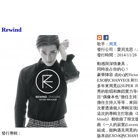
Rewind
歌手：
周覓
發行公司：愛貝克思 / a
發行時間：2014/11/28
動感與深情兼具，
同時攻占你的心！
豪華陣容 由f(x)的Victo
EXO的CHANYEOL
多年來周覓以SUPER 
秀的歌唱和舞蹈實力等
目“偶像本色”擔任主持工
擔任主持人等等，來回
次要透過個人專輯呈現
這次的專輯主打歌曲《Rew
blind)》都收錄了
曲《一人的寂寞(Love
組成，能夠遇見周覓的多
發行專輯：
版本由EXO-K的CHA