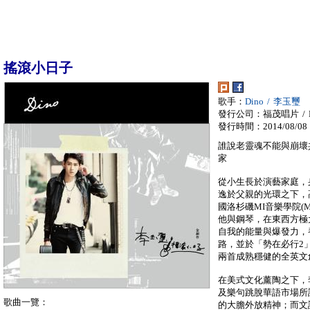
搖滾小日子
歌手：
Dino / 李玉璽
發行公司：福茂唱片 / LI
發行時間：2014/08/08
誰說老靈魂不能與崩壞
家
從小生長於演藝家庭，
逸於父親的光環之下，
國洛杉磯MI音樂學院(Mus
他與鋼琴，在東西方極
自我的能量與爆發力，
路，並於「勢在必行2」EP
兩首成熟穩健的全英文
在美式文化薰陶之下，
及樂句跳脫華語市場所
歌曲一覽：
的大膽外放精神；而文