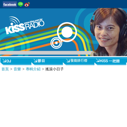
首頁
>
音樂
>
專輯介紹
> 搖滾小日子