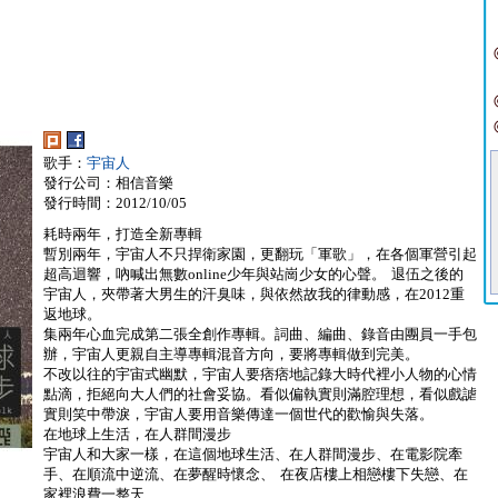
歌手：
宇宙人
發行公司：相信音樂
發行時間：2012/10/05
耗時兩年，打造全新專輯
暫別兩年，宇宙人不只捍衛家園，更翻玩「軍歌」，在各個軍營引起
超高迴響，吶喊出無數online少年與站崗少女的心聲。 退伍之後的
宇宙人，夾帶著大男生的汗臭味，與依然故我的律動感，在2012重
返地球。
集兩年心血完成第二張全創作專輯。詞曲、編曲、錄音由團員一手包
辦，宇宙人更親自主導專輯混音方向，要將專輯做到完美。
不改以往的宇宙式幽默，宇宙人要痞痞地記錄大時代裡小人物的心情
點滴，拒絕向大人們的社會妥協。看似偏執實則滿腔理想，看似戲謔
實則笑中帶淚，宇宙人要用音樂傳達一個世代的歡愉與失落。
在地球上生活，在人群間漫步
宇宙人和大家一樣，在這個地球生活、在人群間漫步、在電影院牽
手、在順流中逆流、在夢醒時懷念、 在夜店樓上相戀樓下失戀、在
家裡浪費一整天...