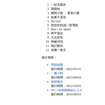
一起去跑步
踢踢他
鄉間小路 ，香肩小露
如果不是你
Oh Girl
想把你拍成一部電影
Don`t be afraid
雨中漫步
大志若魚
神祕河流
我討厭你
浪費一整天
發行專輯：
理想狀態
發行時間：2022/03/31
ㄧ萬小時
發行時間：2015/06/03
地球漫步
發行時間：2012/10/05
001.5名偵探敗給心上人
發行時間：2010/09/03