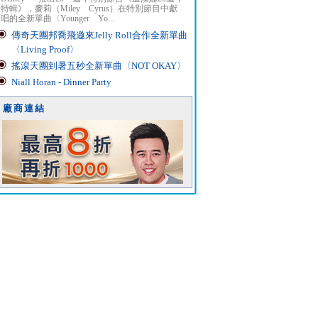
特輯》，麥莉（Miley Cyrus）在特別節目中獻
唱的全新單曲〈Younger Yo...
傳奇天團邦喬飛邀來Jelly Roll合作全新單曲
〈Living Proof〉
搖滾天團到暑五秒全新單曲〈NOT OKAY〉
Niall Horan - Dinner Party
廠商連結