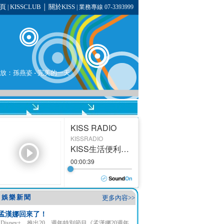
頁
KISSCLUB
關於KISS
|
│
| 業務專線 07-3393999
播放：
孫燕姿
-
完美的一天
娛樂新聞
更多內容>>
孟漢娜回來了！
Disney+ 推出20 週年特別節目《孟漢娜20週年