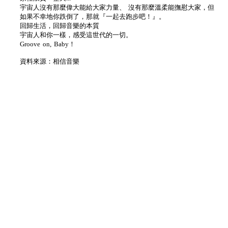
宇宙人沒有那麼偉大能給大家力量、 沒有那麼溫柔能撫慰大家，但
如果不幸地你跌倒了，那就『一起去跑步吧！』。
回歸生活，回歸音樂的本質
宇宙人和你一樣，感受這世代的一切。
Groove on, Baby！
資料來源：相信音樂