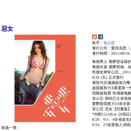
惡女
歌手：
安心亞
發行公司：愛貝克思 / a
發行時間：2011/08/26
每個男人 都夢想這樣
每個女孩 都夢想做。
性感女神安心亞__201
8/26 (五) 正式發行
廣告代言滿滿超強力曝
超甜親和力X票選第一
預購超熱賣 性感最無
安心亞 期待已久首張個
驚艷歌唱實力10首全新
安心亞 惡女【烈夏版
*內附12x18cm 28
8/28、9/3、4全省簽
9/24、25首度個人演
歌曲一覽：