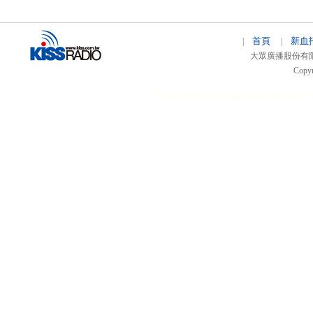
首頁
新血
|
|
大眾廣播股份有限公司 
Copyr
51relaw
300714
nfc tag
smart card smart
hi