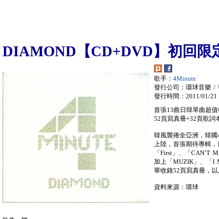
DIAMOND【CD+DVD】初回
歌手：
4Minute
發行公司：環球音樂 / Univ
發行時間：2011/01/21
首張13曲日韓單曲超值
52頁寫真冊+32頁歌詞
韓風襲捲全亞洲，韓國4
上陸，首張期待專輯，
「First」、「CAN’T 
加上「MUZIK」、「I
華收錄52頁寫真冊，以
資料來源：環球